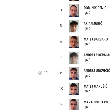
DOMINIK DENIĆ
3
Igrač
ARIAN JURIĆ
5
Igrač
MATEJ BARBARO
6
Igrač
ANDREJ POKRAJA
7
Igrač
ANDREJ UDOVIČIĆ
10'
8
Igrač
MATEJ MARUŠIĆ
10
Igrač
MARKO IVOŠEVIĆ
14
Igrač