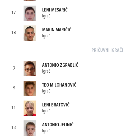
LENI MESARIĆ
17
Igrač
MARIN MARIČIĆ
18
Igrač
PRIČUVNI IGRAČI
ANTONIO ZGRABLIĆ
3
Igrač
TEO MILOHANOVIĆ
8
Igrač
LENI BRATOVIĆ
11
Igrač
ANTONIO JELINIĆ
13
Igrač