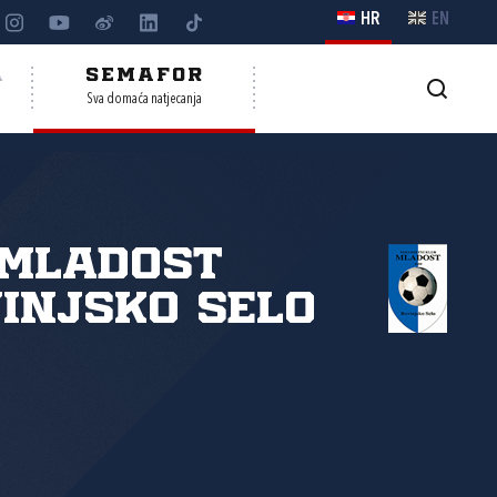
HR
EN
A
SEMAFOR
Sva domaća natjecanja
 Mladost
injsko Selo