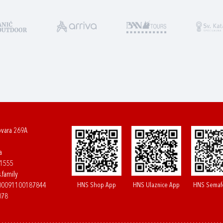
ovara 269A
a
61555
.family
HNS Shop App
HNS Ulaznice App
HNS Semaf
400091100187844
078