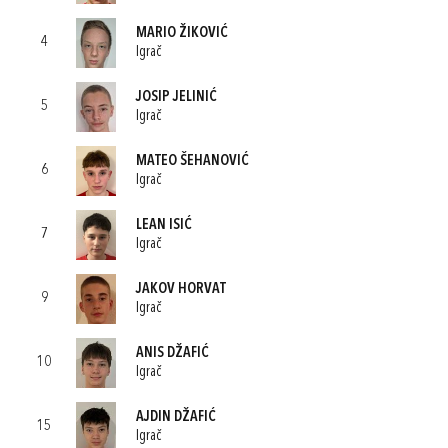
MARIO ŽIKOVIĆ
4
Igrač
JOSIP JELINIĆ
5
Igrač
MATEO ŠEHANOVIĆ
6
Igrač
LEAN ISIĆ
7
Igrač
JAKOV HORVAT
9
Igrač
ANIS DŽAFIĆ
10
Igrač
AJDIN DŽAFIĆ
15
Igrač