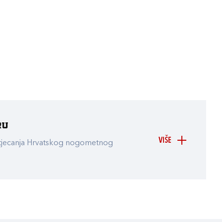
ru
VIŠE
atjecanja Hrvatskog nogometnog