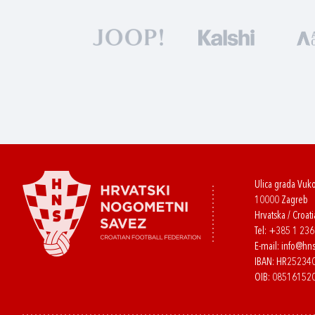
Ulica grada Vuk
10000 Zagreb
Hrvatska / Croati
Tel:
+385 1 23
E-mail:
info@hns
IBAN: HR2523
OIB: 08516152