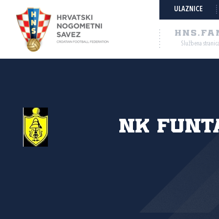
ULAZNICE
HNS.FA
Službena stranic
NK Funt