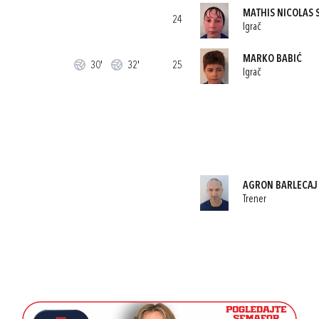
MATHIS NICOLAS 
24
Igrač
MARKO BABIĆ
30'
32'
25
Igrač
AGRON BARLECAJ
Trener