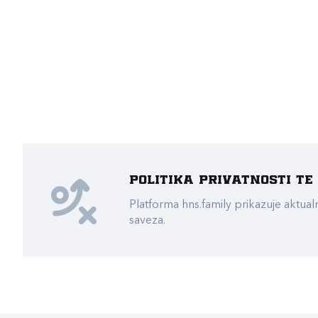
Politika privatnosti t
Platforma hns.family prikazuje akt
saveza.