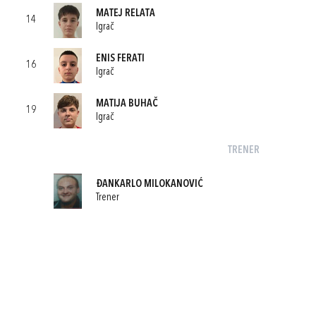
MATEJ RELATA
14
Igrač
ENIS FERATI
16
Igrač
MATIJA BUHAČ
19
Igrač
TRENER
ĐANKARLO MILOKANOVIĆ
Trener