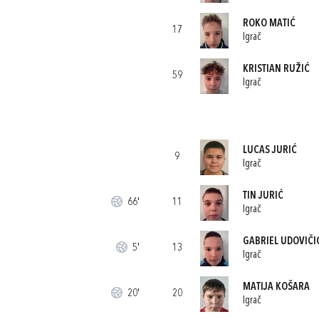
ROKO MATIĆ
17
Igrač
KRISTIAN RUŽIĆ
59
Igrač
LUCAS JURIĆ
9
Igrač
TIN JURIĆ
66'
11
Igrač
GABRIEL UDOVIČI
5'
13
Igrač
MATIJA KOŠARA
20'
20
Igrač