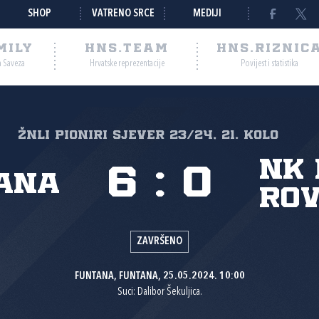
SHOP
VATRENO SRCE
MEDIJI
MILY
HNS.TEAM
HNS.RIZNIC
a Saveza
Hrvatske reprezentacije
Povijest i statistika
ŽNLI PIONIRI SJEVER 23/24, 21. kolo
NK
6
:
0
ana
Rov
ZAVRŠENO
FUNTANA, FUNTANA, 25.05.2024. 10:00
Suci: Dalibor Šekuljica.