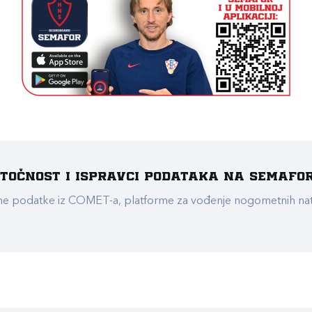
e točnost i ispravci podataka na Semafo
ualne podatke iz COMET-a, platforme za vođenje nogometnih n