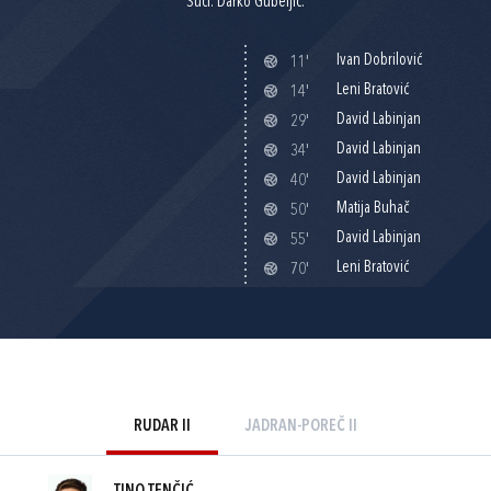
Suci: Darko Gubeljić.
Ivan Dobrilović
11'
Leni Bratović
14'
David Labinjan
29'
David Labinjan
34'
David Labinjan
40'
Matija Buhač
50'
David Labinjan
55'
Leni Bratović
70'
RUDAR II
JADRAN-POREČ II