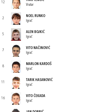
TINO TENČIĆ
12
Vratar
NOEL RUNKO
2
Igrač
ALEN BOJKIĆ
5
Igrač
VITO NAČINOVIĆ
7
Igrač
MARLON KARDOŠ
8
Igrač
TARIK HASANOVIĆ
11
Igrač
VITO ČEKADA
16
Igrač