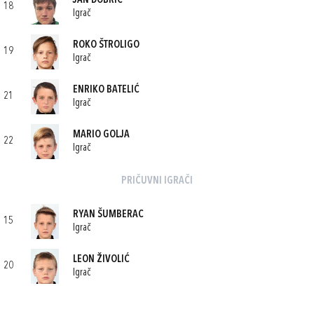
JAN DOBRIĆ
18
Igrač
ROKO ŠTROLIGO
19
Igrač
ENRIKO BATELIĆ
21
Igrač
MARIO GOLJA
22
Igrač
PRIČUVNI IGRAČI
RYAN ŠUMBERAC
15
Igrač
LEON ŽIVOLIĆ
20
Igrač