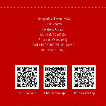
Ulica grada Vukovara 269A
10000 Zagreb
Hrvatska / Croatia
Tel:
+385 1 2361555
E-mail:
info@hns.family
IBAN: HR2523400091100187844
OIB: 08516152078
HNS Shop App
HNS Ulaznice App
HNS Semafor App