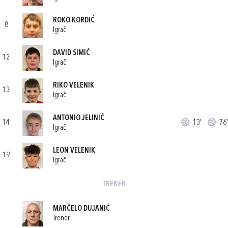
ROKO KORDIĆ
8
Igrač
DAVID SIMIĆ
12
Igrač
RIKO VELENIK
13
Igrač
ANTONIO JELINIĆ
14
13'
76'
Igrač
LEON VELENIK
19
Igrač
TRENER
MARČELO DUJANIĆ
Trener