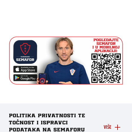
Politika privatnosti te
točnost i ispravci
VIŠE
podataka na Semaforu