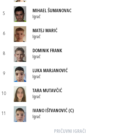
MIHAEL ŠUMANOVAC
5
Igrač
MATEJ MARIĆ
6
Igrač
DOMINIK FRANK
8
Igrač
LUKA MARJANOVIĆ
9
Igrač
TARA MUTAVČIĆ
10
Igrač
IVANO IŠTVANOVIĆ
(C)
11
Igrač
PRIČUVNI IGRAČI