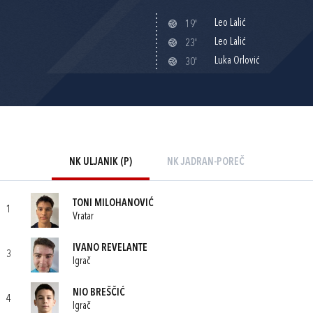
Leo Lalić
19'
Leo Lalić
23'
Luka Orlović
30'
NK ULJANIK (P)
NK JADRAN-POREČ
TONI MILOHANOVIĆ
1
Vratar
IVANO REVELANTE
3
Igrač
NIO BREŠČIĆ
4
Igrač