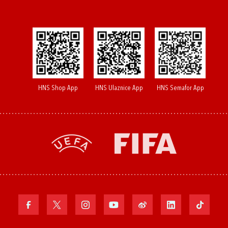
HNS Shop App
HNS Ulaznice App
HNS Semafor App