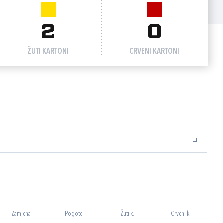
2
0
ŽUTI KARTONI
CRVENI KARTONI
Zamjena
Pogotci
Žuti k.
Crveni k.