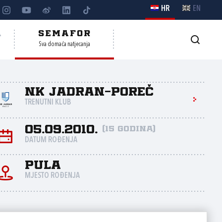
HR
EN
A
SEMAFOR
Sva domaća natjecanja
NK Jadran-Poreč
TRENUTNI KLUB
05.09.2010.
(15 godina)
DATUM ROĐENJA
Pula
MJESTO ROĐENJA