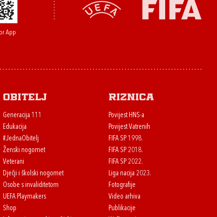
or App
Obitelj
Riznica
Generacija 111
Povijest HNS-a
Edukacija
Povijest Vatrenih
#JednaObitelj
FIFA SP 1998.
Ženski nogomet
FIFA SP 2018.
Veterani
FIFA SP 2022.
Dječji i školski nogomet
Liga nacija 2023.
Osobe s invaliditetom
Fotografije
UEFA Playmakers
Video arhiva
Shop
Publikacije