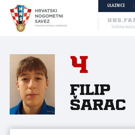
ULAZNICE
HNS.FA
Službena stranic
4
Filip
Šarac