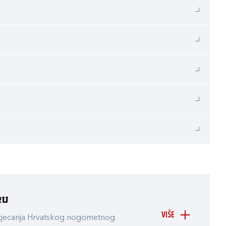
ru
VIŠE
atjecanja Hrvatskog nogometnog