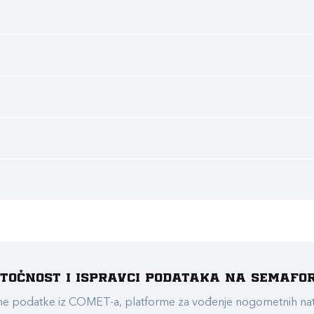
e točnost i ispravci podataka na Semafo
ualne podatke iz COMET-a, platforme za vođenje nogometnih n