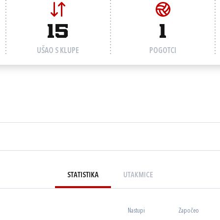
15
1
UŠAO S KLUPE
POGOTCI
STATISTIKA
UTAKMICE
Nastupi
Započeo