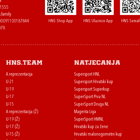
a
61555
.family
HNS Shop App
HNS Ulaznice App
HNS Semaf
400091100187844
078
HNS.team
Natjecanja
A reprezentacija
Supersport HNL
U-21
Supersport Hrvatski kup
U-19
Supersport Superkup
U-17
SuperSport Prva NL
U-15
SuperSport Druga NL
A reprezentacija (Ž)
Magenta Liga
U-19 (Ž)
SuperSport HMNL
U-17 (Ž)
Hrvatski kup za žene
U-15 (Ž)
Hrvatski malonogometni kup