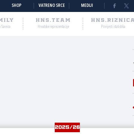
SHOP
VATRENO SRCE
MEDIJI
MILY
HNS.TEAM
HNS.RIZNIC
a Saveza
Hrvatske reprezentacije
Povijest i statistika
2025/26