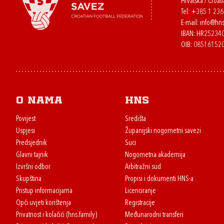
Hrvatska / Croati
Tel:
+385 1 23
E-mail:
info@hns
IBAN: HR2523
OIB: 08516152
O nama
HNS
Povijest
Središta
Uspjesi
Županijski nogometni savezi
Predsjednik
Suci
Glavni tajnik
Nogometna akademija
Izvršni odbor
Arbitražni sud
Skupština
Propisi i dokumenti HNS-a
Pristup informacijama
Licenciranje
Opći uvjeti korištenja
Registracije
Privatnost i kolačići (hns.family)
Međunarodni transferi