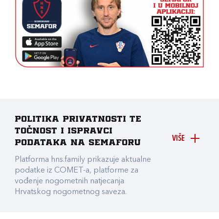
Politika privatnosti te
točnost i ispravci
VIŠE
podataka na Semaforu
Platforma hns.family prikazuje aktualne
podatke iz COMET-a, platforme za
vođenje nogometnih natjecanja
Hrvatskog nogometnog saveza.