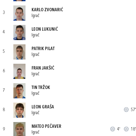
KARLO ZVONARIĆ
3
Igrač
LEON LUKUNIĆ
4
Igrač
PATRIK PILAT
5
Igrač
FRAN JAKŠIĆ
6
Igrač
TIN TRŽOK
7
Igrač
LEON GRAŠA
8
57'
Igrač
MATEO PEČAVER
9
4'
18'
Igrač