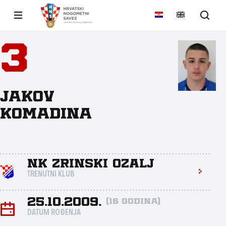
3
Jakov
Komadina
NK Zrinski Ozalj
TRENUTNI KLUB
25.10.2009.
(16 godina)
DATUM ROĐENJA