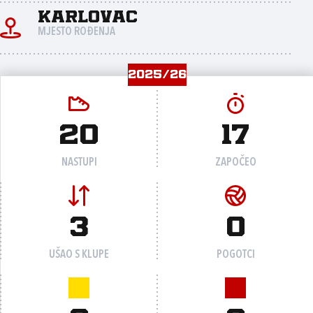
Karlovac
MJESTO ROĐENJA
2025/26
20
17
NASTUPI
ZAPOČEO
3
0
UŠAO S KLUPE
POGOTCI