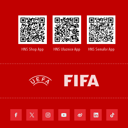
HNS Shop App
HNS Ulaznice App
HNS Semafor App