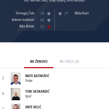
Suci: Mersad Zukić, Josip Gudelj, Denis Musulin.
Domagoj Čule
Nikša Đurić
39'
71'
Antonio Ivanković
42'
Niko Ničetić
53'
NK ŽRNOVO
NK SOKOL (D)
MATE BATINOVIĆ
2
Vratar
TONI SKOKANDIĆ
6
Igrač
ANTE BELIĆ