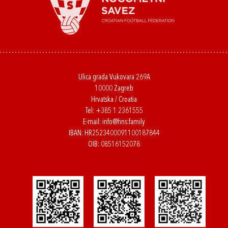
Ulica grada Vukovara 269A
10000 Zagreb
Hrvatska / Croatia
Tel:
+385 1 2361555
E-mail:
info@hns.family
IBAN: HR2523400091100187844
OIB: 08516152078