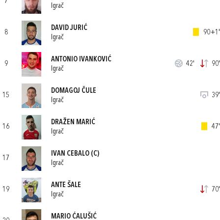
7
Igrač
DAVID JURIĆ
8
90+1'
Igrač
ANTONIO IVANKOVIĆ
9
42'
90'
Igrač
DOMAGOJ ČULE
15
39'
Igrač
DRAŽEN MARIĆ
16
47'
Igrač
IVAN CEBALO
(C)
17
Igrač
ANTE ŠALE
19
70'
Igrač
MARIO ĆALUŠIĆ