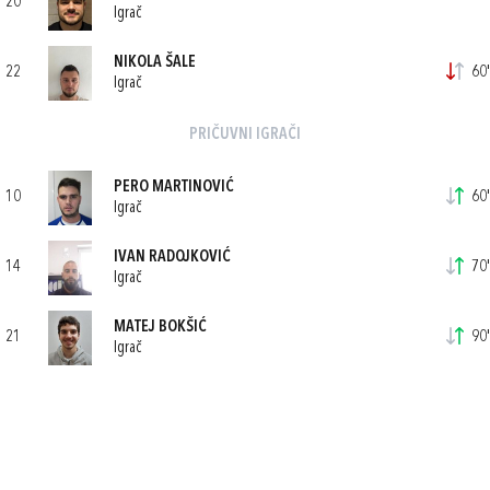
20
Igrač
NIKOLA ŠALE
22
60'
Igrač
PRIČUVNI IGRAČI
PERO MARTINOVIĆ
10
60'
Igrač
IVAN RADOJKOVIĆ
14
70'
Igrač
MATEJ BOKŠIĆ
21
90'
Igrač