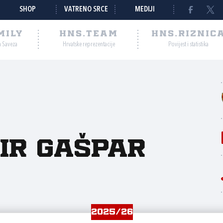
SHOP
VATRENO SRCE
MEDIJI
MILY
HNS.TEAM
HNS.RIZNIC
a Saveza
Hrvatske reprezentacije
Povijest i statistika
ir Gašpar
2025/26