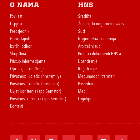
O nama
HNS
Povijest
Središta
Uspjesi
Županijski nogometni savezi
Predsjednik
Suci
Glavni tajnik
Nogometna akademija
Izvršni odbor
Arbitražni sud
Skupština
Propisi i dokumenti HNS-a
Pristup informacijama
Licenciranje
Opći uvjeti korištenja
Registracije
Privatnost i kolačići (hns.family)
Međunarodni transferi
Privatnost i kolačići (hns.team)
Posrednici
Uvjeti korištenja (app Semafor)
Mediji
Privatnost korisnika (app Semafor)
Logotipi
Kontakti