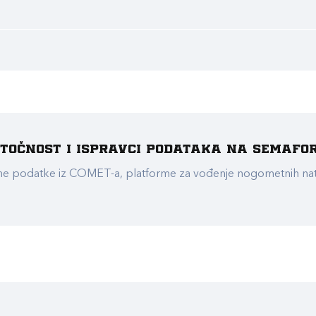
e točnost i ispravci podataka na Semafo
ualne podatke iz COMET-a, platforme za vođenje nogometnih n