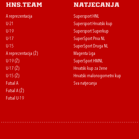
HNS.team
Natjecanja
A reprezentacija
Supersport HNL
U-21
Supersport Hrvatski kup
U-19
Supersport Superkup
U-17
SuperSport Prva NL
U-15
SuperSport Druga NL
A reprezentacija (Ž)
Magenta Liga
U-19 (Ž)
SuperSport HMNL
U-17 (Ž)
Hrvatski kup za žene
U-15 (Ž)
Hrvatski malonogometni kup
Futsal A
Sva natjecanja
Futsal A (Ž)
Futsal U-19