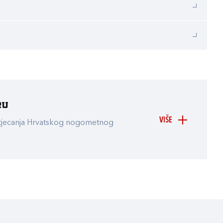
ru
VIŠE
atjecanja Hrvatskog nogometnog