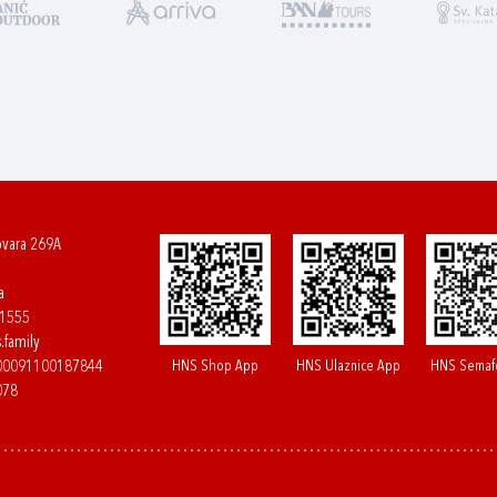
ovara 269A
a
61555
.family
HNS Shop App
HNS Ulaznice App
HNS Semaf
400091100187844
078