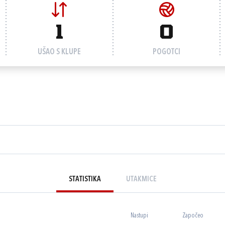
1
0
UŠAO S KLUPE
POGOTCI
STATISTIKA
UTAKMICE
Nastupi
Započeo