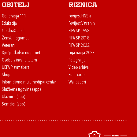
Obitelj
Riznica
Generacija 111
Povijest HNS-a
Edukacija
Povijest Vatrenih
#JednaObitelj
FIFA SP 1998.
Ženski nogomet
FIFA SP 2018.
Veterani
FIFA SP 2022.
Dječji i školski nogomet
Liga nacija 2023.
Osobe s invaliditetom
Fotografije
UEFA Playmakers
Video arhiva
Shop
Publikacije
Informativno-multimedijski centar
Wallpaperi
Službena trgovina (app)
Ulaznice (app)
Semafor (app)