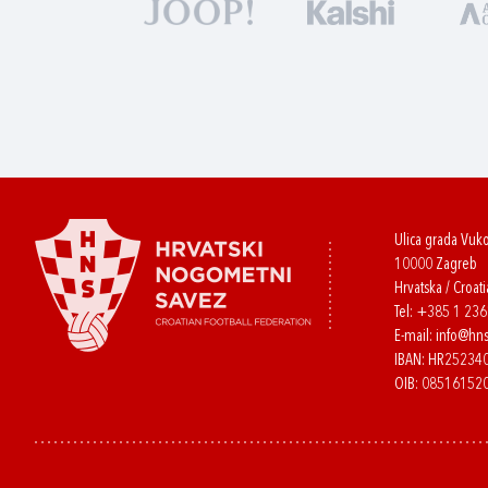
Ulica grada Vuk
10000 Zagreb
Hrvatska / Croati
Tel:
+385 1 23
E-mail:
info@hns
IBAN: HR2523
OIB: 08516152