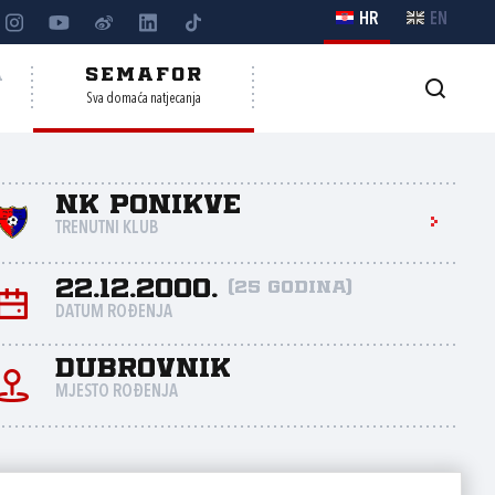
HR
EN
A
SEMAFOR
Sva domaća natjecanja
NK Ponikve
TRENUTNI KLUB
22.12.2000.
(25 godina)
DATUM ROĐENJA
Dubrovnik
MJESTO ROĐENJA