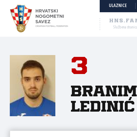
ULAZNICE
HNS.FA
Službena stranic
3
Branim
Ledinić