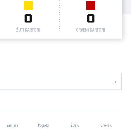
0
0
ŽUTI KARTONI
CRVENI KARTONI
Zamjena
Pogotci
Žuti k.
Crveni k.