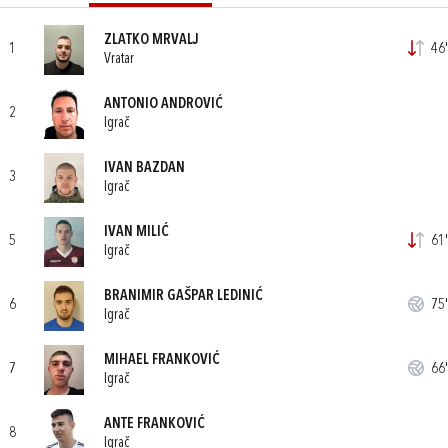
ZLATKO MRVALJ
1
46'
Vratar
ANTONIO ANDROVIĆ
2
Igrač
IVAN BAZDAN
3
Igrač
IVAN MILIĆ
5
61'
Igrač
BRANIMIR GAŠPAR LEDINIĆ
6
75'
Igrač
MIHAEL FRANKOVIĆ
7
66'
Igrač
ANTE FRANKOVIĆ
8
Igrač