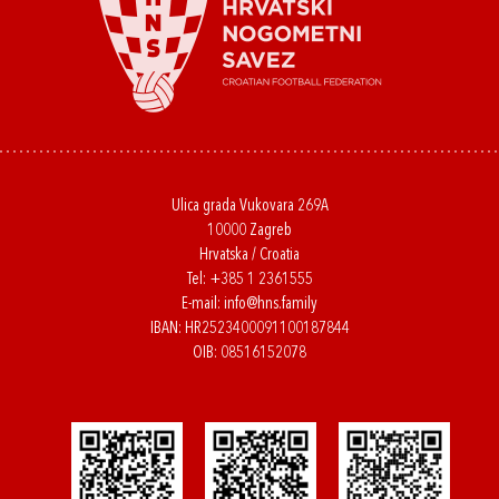
Ulica grada Vukovara 269A
10000 Zagreb
Hrvatska / Croatia
Tel:
+385 1 2361555
E-mail:
info@hns.family
IBAN: HR2523400091100187844
OIB: 08516152078