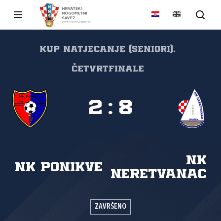
Kup natjecanje (seniori),
Četvrtfinale
2
:
8
NK
NK Ponikve
Neretvanac
ZAVRŠENO