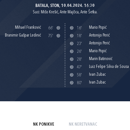
BATALA, STON, 10.04.2024. 16:30
Suci: Mišo Krešić, Ante Majčica, Ante Šetka.
Mihael Franković
Mario Popić
66'
16'
Branimir Gašpar Ledinić
Antonijo Perić
75'
18'
Antonijo Perić
23'
Mario Popić
26'
Marin Batinović
28'
Luiz Felipe Silva de Sousa
47'
Ivan Zubac
58'
Ivan Zubac
80'
NK PONIKVE
NK NERETVANAC