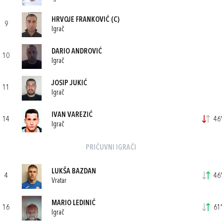
HRVOJE FRANKOVIĆ
(C)
9
Igrač
DARIO ANDROVIĆ
10
Igrač
JOSIP JUKIĆ
11
Igrač
IVAN VAREZIĆ
14
46'
Igrač
PRIČUVNI IGRAČI
LUKŠA BAZDAN
4
46'
Vratar
MARIO LEDINIĆ
16
61'
Igrač