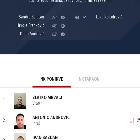
Suci: Srećko Pleština, Jakov Tolić, Tomislav Pažanin.
Sandro Salacan
Luka Koludrović
26'
9'
Hrvoje Franković
48'
Dario Andrović
63'
NK PONIKVE
NK FARAON
ZLATKO MRVALJ
1
Vratar
ANTONIO ANDROVIĆ
2
2'
Igrač
IVAN BAZDAN