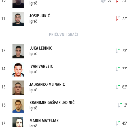
10
63'
73'
Igrač
JOSIP JUKIĆ
11
77'
Igrač
PRIČUVNI IGRAČI
LUKA LEDINIĆ
13
73'
Igrač
IVAN VAREZIĆ
14
77'
Igrač
JADRANKO MLINARIĆ
15
82'
Igrač
BRANIMIR GAŠPAR LEDINIĆ
16
2'
Igrač
MARIN MATELJAK
17
45'
Igrač