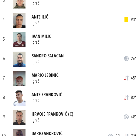
3
Igrač
ANTE ILIĆ
4
83'
Igrač
IVAN MILIĆ
5
Igrač
SANDRO SALACAN
6
26'
Igrač
MARIO LEDINIĆ
7
45'
Igrač
ANTE FRANKOVIĆ
8
82'
Igrač
HRVOJE FRANKOVIĆ
(C)
9
48'
Igrač
DARIO ANDROVIĆ