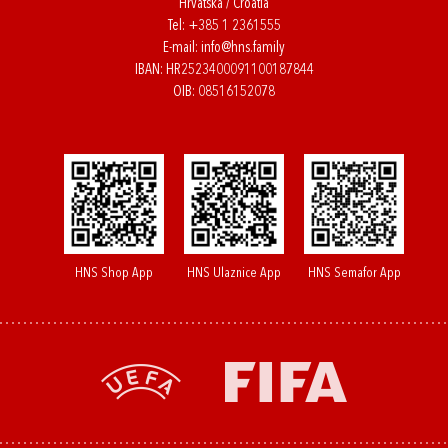
Hrvatska / Croatia
Tel:
+385 1 2361555
E-mail:
info@hns.family
IBAN: HR2523400091100187844
OIB: 08516152078
HNS Shop App
HNS Ulaznice App
HNS Semafor App