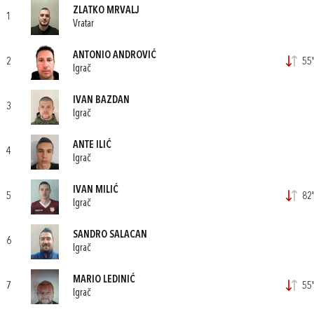
ZLATKO MRVALJ
1
Vratar
ANTONIO ANDROVIĆ
2
55'
Igrač
IVAN BAZDAN
3
Igrač
ANTE ILIĆ
4
Igrač
IVAN MILIĆ
5
82'
Igrač
SANDRO SALACAN
6
Igrač
MARIO LEDINIĆ
7
55'
Igrač