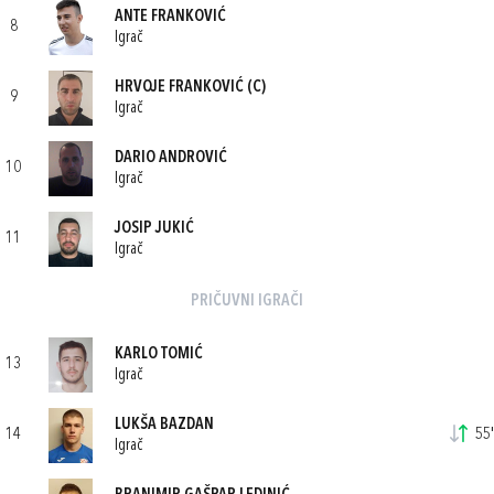
ANTE FRANKOVIĆ
8
Igrač
HRVOJE FRANKOVIĆ
(C)
9
Igrač
DARIO ANDROVIĆ
10
Igrač
JOSIP JUKIĆ
11
Igrač
PRIČUVNI IGRAČI
KARLO TOMIĆ
13
Igrač
LUKŠA BAZDAN
14
55'
Igrač