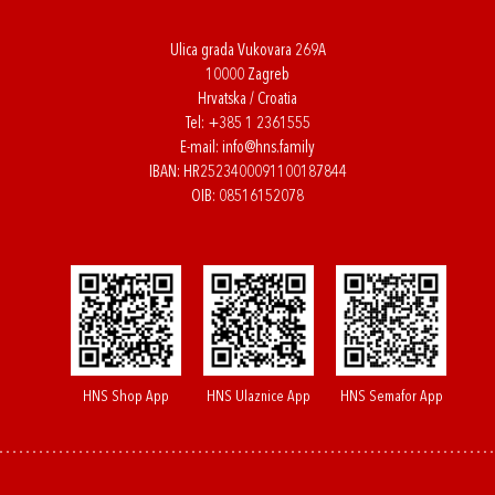
Ulica grada Vukovara 269A
10000 Zagreb
Hrvatska / Croatia
Tel:
+385 1 2361555
E-mail:
info@hns.family
IBAN: HR2523400091100187844
OIB: 08516152078
HNS Shop App
HNS Ulaznice App
HNS Semafor App