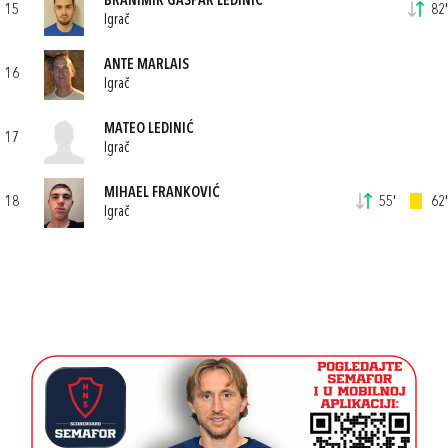
BRANIMIR GAŠPAR LEDINIĆ
15
82'
Igrač
ANTE MARLAIS
16
Igrač
MATEO LEDINIĆ
17
Igrač
MIHAEL FRANKOVIĆ
18
55'
62'
Igrač