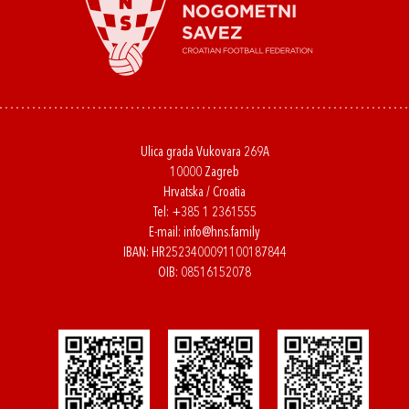
Ulica grada Vukovara 269A
10000 Zagreb
Hrvatska / Croatia
Tel:
+385 1 2361555
E-mail:
info@hns.family
IBAN: HR2523400091100187844
OIB: 08516152078