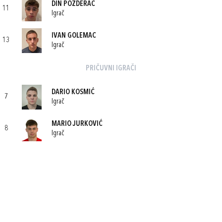
DIN POZDERAC
11
Igrač
IVAN GOLEMAC
13
Igrač
PRIČUVNI IGRAČI
DARIO KOSMIĆ
7
Igrač
MARIO JURKOVIĆ
8
Igrač