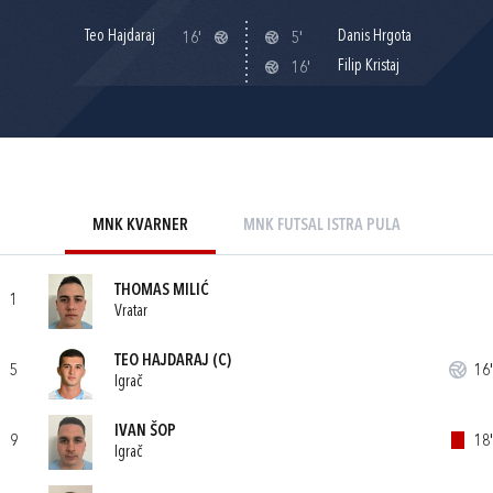
Teo Hajdaraj
Danis Hrgota
16'
5'
Filip Kristaj
16'
MNK KVARNER
MNK FUTSAL ISTRA PULA
THOMAS MILIĆ
1
Vratar
TEO HAJDARAJ
(C)
5
16'
Igrač
IVAN ŠOP
9
18'
Igrač