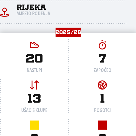
Rijeka
MJESTO ROĐENJA
2025/26
20
7
NASTUPI
ZAPOČEO
13
1
UŠAO S KLUPE
POGOTCI