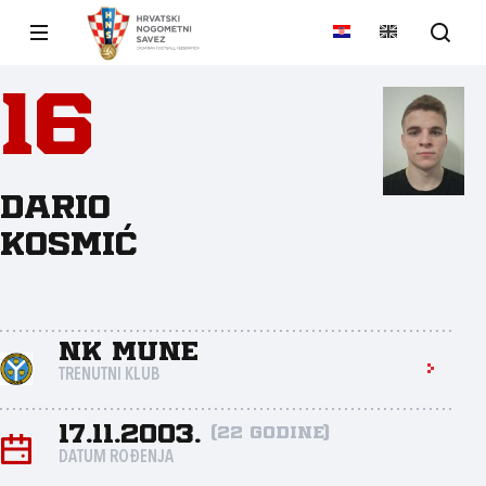
16
Dario
Kosmić
NK Mune
TRENUTNI KLUB
17.11.2003.
(22 godine)
DATUM ROĐENJA