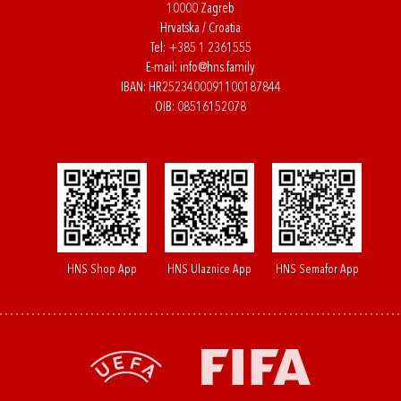
10000 Zagreb
Hrvatska / Croatia
Tel:
+385 1 2361555
E-mail:
info@hns.family
IBAN: HR2523400091100187844
OIB: 08516152078
HNS Shop App
HNS Ulaznice App
HNS Semafor App