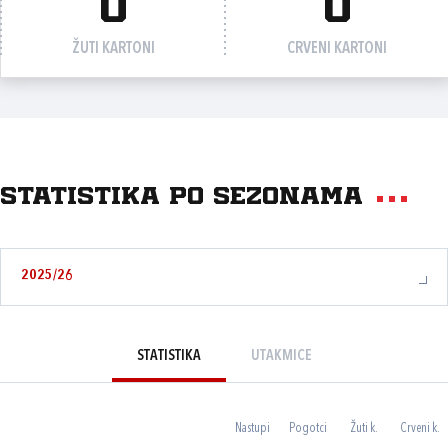
0
0
ŽUTI KARTONI
CRVENI KARTONI
Statistika po sezonama
2025/26
STATISTIKA
UTAKMICE
Nastupi
Pogotci
Žuti k.
Crveni k.