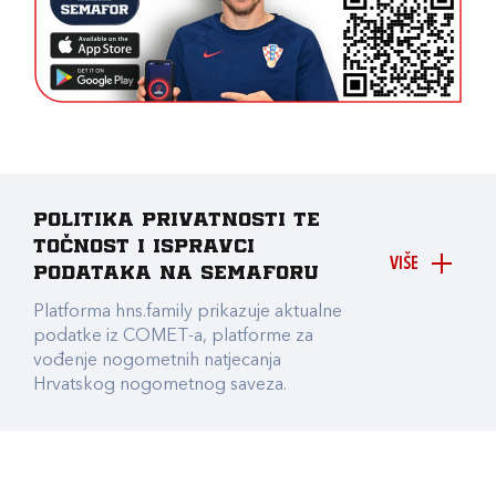
Politika privatnosti te
točnost i ispravci
VIŠE
podataka na Semaforu
Platforma hns.family prikazuje aktualne
podatke iz COMET-a, platforme za
vođenje nogometnih natjecanja
Hrvatskog nogometnog saveza.