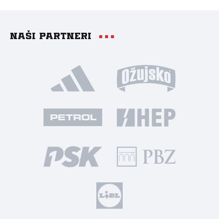
Naši partneri