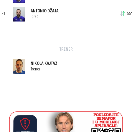
ANTONIO DŽAJA
31
55'
Igrač
TRENER
NIKOLA KAJTAZI
Trener