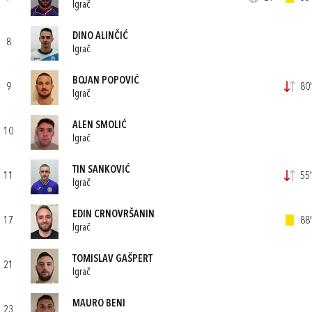
Igrač
DINO ALINČIĆ
8
Igrač
BOJAN POPOVIĆ
9
80'
Igrač
ALEN SMOLIĆ
10
Igrač
TIN SANKOVIĆ
11
55'
Igrač
EDIN CRNOVRŠANIN
17
88'
Igrač
TOMISLAV GAŠPERT
21
Igrač
MAURO BENI
23