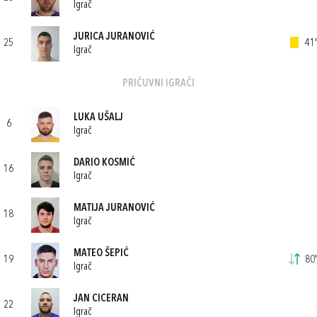
Igrač
JURICA JURANOVIĆ
25
41'
Igrač
PRIČUVNI IGRAČI
LUKA UŠALJ
6
Igrač
DARIO KOSMIĆ
16
Igrač
MATIJA JURANOVIĆ
18
Igrač
MATEO ŠEPIĆ
19
80'
Igrač
JAN CICERAN
22
Igrač