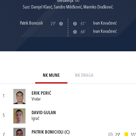
Gledatelja: 60
Suci: Danijel Klarić, Sandro Miličković, Marinko Drašković.
Patrik Bonicioli
Ivan Kovačević
29'
61'
Ivan Kovačević
64'
NK MUNE
NK DRAGA
ERIK PERIĆ
1
Vratar
DAVID GULAN
5
Igrač
PATRIK BONICIOLI
(C)
7
29'
55'