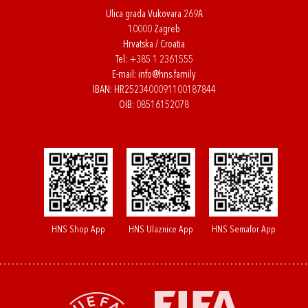
Ulica grada Vukovara 269A
10000 Zagreb
Hrvatska / Croatia
Tel:
+385 1 2361555
E-mail:
info@hns.family
IBAN: HR2523400091100187844
OIB: 08516152078
HNS Shop App
HNS Ulaznice App
HNS Semafor App