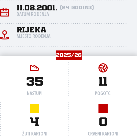
11.08.2001.
(24 godine)
DATUM ROĐENJA
Rijeka
MJESTO ROĐENJA
2025/26
35
11
NASTUPI
POGOTCI
4
0
ŽUTI KARTONI
CRVENI KARTONI