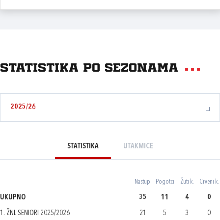
Statistika po sezonama
2025/26
STATISTIKA
UTAKMICE
Nastupi
Pogotci
Žuti k.
Crveni k.
UKUPNO
35
11
4
0
1. ŽNL SENIORI 2025/2026
21
5
3
0