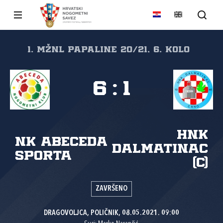
1. MŽNL PAPALINE 20/21, 6. kolo
6
:
1
HNK
NK Abeceda
Dalmatinac
sporta
(C)
ZAVRŠENO
DRAGOVOLJCA, POLIČNIK, 08.05.2021. 09:00