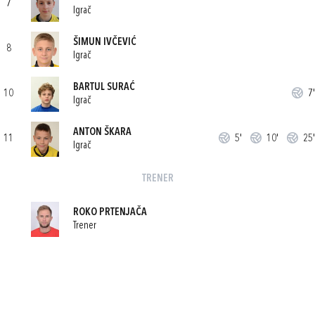
7
Igrač
ŠIMUN IVČEVIĆ
8
Igrač
BARTUL SURAĆ
10
7'
Igrač
ANTON ŠKARA
11
5'
10'
25'
Igrač
TRENER
ROKO PRTENJAČA
Trener