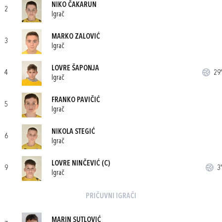
NIKO ČAKARUN
2
Igrač
MARKO ZALOVIĆ
3
Igrač
LOVRE ŠAPONJA
4
29'
Igrač
FRANKO PAVIČIĆ
5
Igrač
NIKOLA STEGIĆ
6
Igrač
LOVRE NINČEVIĆ
(C)
9
3'
Igrač
PRIČUVNI IGRAČI
MARIN SUTLOVIĆ