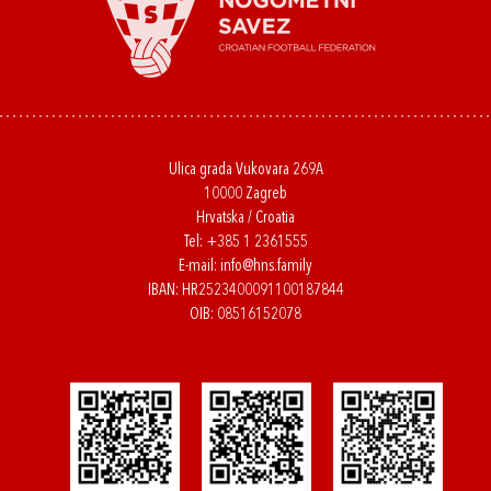
Ulica grada Vukovara 269A
10000 Zagreb
Hrvatska / Croatia
Tel:
+385 1 2361555
E-mail:
info@hns.family
IBAN: HR2523400091100187844
OIB: 08516152078