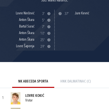
Suci: Marko Narančić.
Lovre Ninčević
Jure Kevrić
3'
37'
Anton Škara
5'
Bartul Surać
7'
Anton Škara
10'
Anton Škara
25'
Lovre Šaponja
29'
NK ABECEDA SPORTA
HNK DALMATINAC (C)
LOVRE KOKIĆ
1
Vratar