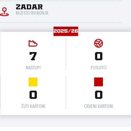
Zadar
MJESTO ROĐENJA
2025/26
7
0
NASTUPI
POGOTCI
0
0
ŽUTI KARTONI
CRVENI KARTONI