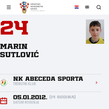
24
Marin
Sutlović
NK Abeceda sporta
TRENUTNI KLUB
05.01.2012.
(14 godina)
DATUM ROĐENJA