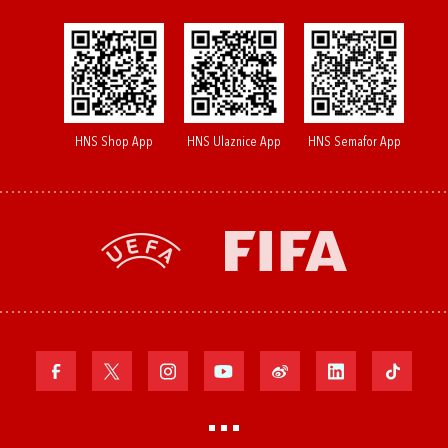
HNS Shop App
HNS Ulaznice App
HNS Semafor App