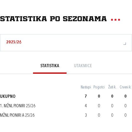
Statistika po sezonama
2025/26
STATISTIKA
UTAKMICE
Nastupi
Pogotci
Žuti k.
Crveni k.
UKUPNO
7
0
0
0
1. MŽNL PIONIRI 25/26
4
0
0
0
MŽNL PIONIRI A 25/26
3
0
0
0