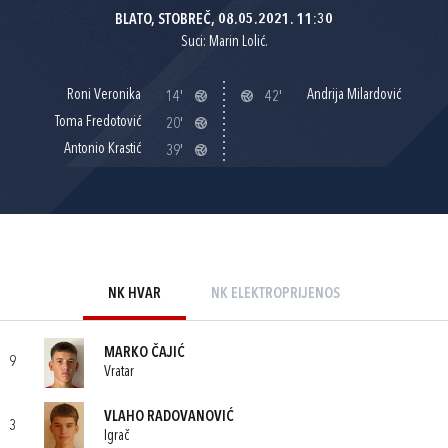
BLATO, STOBREČ, 08.05.2021. 11:30
Suci: Marin Lolić.
Roni Veronika
Andrija Milardović
14'
42'
Toma Fredotović
20'
Antonio Krastić
39'
NK HVAR
NK ELEKTROPRIJENOS
MARKO ČAJIĆ
9
Vratar
VLAHO RADOVANOVIĆ
3
Igrač