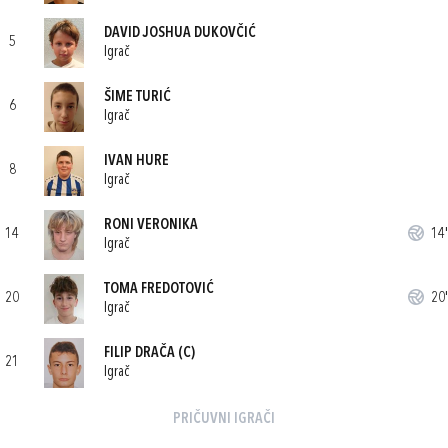
DAVID JOSHUA DUKOVČIĆ
5
Igrač
ŠIME TURIĆ
6
Igrač
IVAN HURE
8
Igrač
RONI VERONIKA
14
14'
Igrač
TOMA FREDOTOVIĆ
20
20'
Igrač
FILIP DRAČA
(C)
21
Igrač
PRIČUVNI IGRAČI