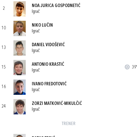
NOA JURICA GOSPODNETIĆ
2
Igrač
NIKO LUČIN
10
Igrač
DANIEL VIDOŠEVIĆ
13
Igrač
ANTONIO KRASTIĆ
15
39'
Igrač
IVANO FREDOTOVIĆ
16
Igrač
ZORZI MATKOVIĆ-MIKULČIĆ
24
Igrač
TRENER