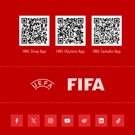
HNS Shop App
HNS Ulaznice App
HNS Semafor App