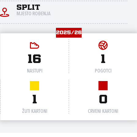
Split
MJESTO ROĐENJA
2025/26
16
1
NASTUPI
POGOTCI
1
0
ŽUTI KARTONI
CRVENI KARTONI