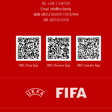
Tel:
+385 1 2361555
E-mail:
info@hns.family
IBAN: HR2523400091100187844
OIB: 08516152078
HNS Shop App
HNS Ulaznice App
HNS Semafor App