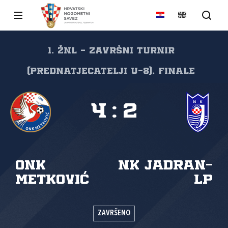
1. ŽNL - Završni turnir
(prednatjecatelji U-8), Finale
4
:
2
ONK
NK Jadran-
Metković
LP
ZAVRŠENO