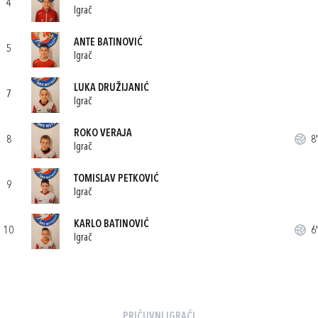
4
Igrač
ANTE BATINOVIĆ
5
Igrač
LUKA DRUŽIJANIĆ
7
Igrač
ROKO VERAJA
8
8'
Igrač
TOMISLAV PETKOVIĆ
9
Igrač
KARLO BATINOVIĆ
10
6'
Igrač
PRIČUVNI IGRAČI