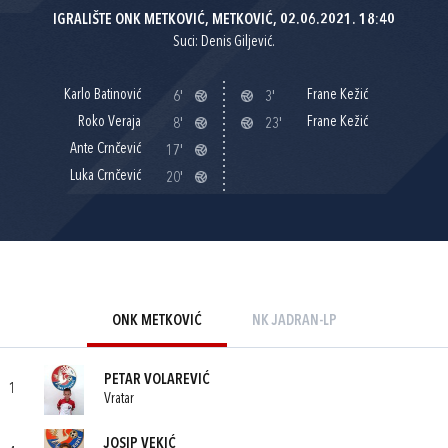
IGRALIŠTE ONK METKOVIĆ, METKOVIĆ, 02.06.2021. 18:40
Suci: Denis Giljević.
Karlo Batinović
Frane Kežić
6'
3'
Roko Veraja
Frane Kežić
8'
23'
Ante Crnčević
17'
Luka Crnčević
20'
ONK METKOVIĆ
NK JADRAN-LP
PETAR VOLAREVIĆ
1
Vratar
JOSIP VEKIĆ