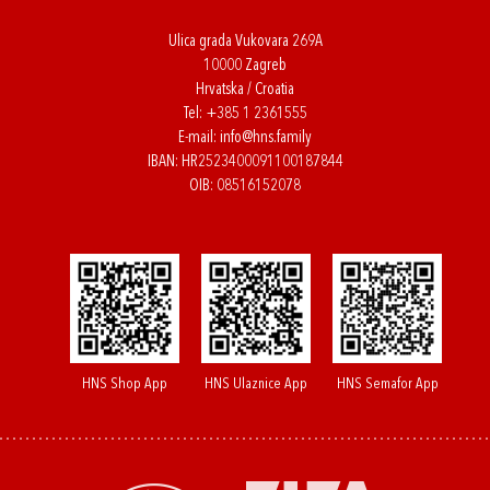
Ulica grada Vukovara 269A
10000 Zagreb
Hrvatska / Croatia
Tel:
+385 1 2361555
E-mail:
info@hns.family
IBAN: HR2523400091100187844
OIB: 08516152078
HNS Shop App
HNS Ulaznice App
HNS Semafor App