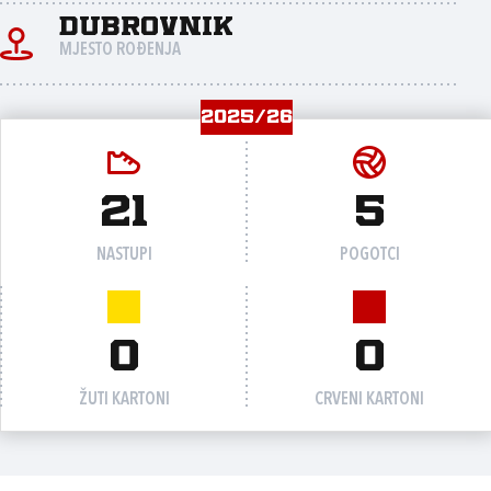
Dubrovnik
MJESTO ROĐENJA
2025/26
21
5
NASTUPI
POGOTCI
0
0
ŽUTI KARTONI
CRVENI KARTONI