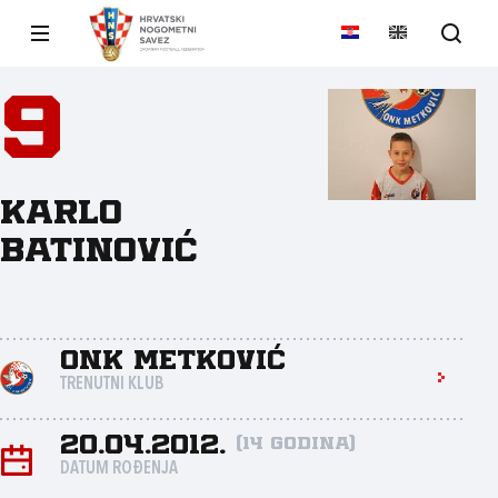
9
Karlo
Batinović
ONK Metković
TRENUTNI KLUB
20.04.2012.
(14 godina)
DATUM ROĐENJA