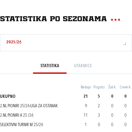
Statistika po sezonama
2025/26
STATISTIKA
UTAKMICE
Nastupi
Pogotci
Žuti k.
Crveni k.
UKUPNO
21
5
0
0
2.NL PIONIRI 25/26-LIGA ZA OSTANAK
9
2
0
0
2.NL PIONIRI A 25 /26
11
3
0
0
SELEKTIVNI TURNIR M 25/26
1
0
0
0