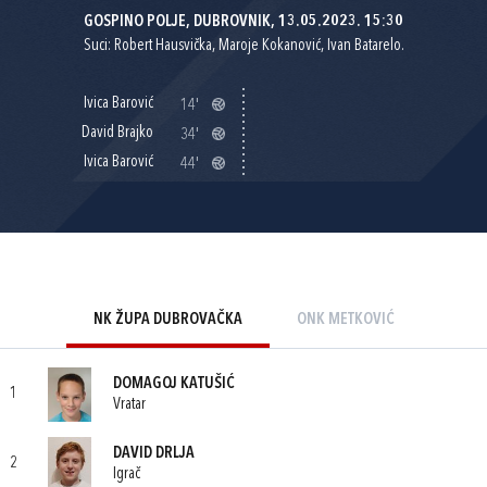
GOSPINO POLJE, DUBROVNIK, 13.05.2023. 15:30
Suci: Robert Hausvička, Maroje Kokanović, Ivan Batarelo.
Ivica Barović
14'
David Brajko
34'
Ivica Barović
44'
NK ŽUPA DUBROVAČKA
ONK METKOVIĆ
DOMAGOJ KATUŠIĆ
1
Vratar
DAVID DRLJA
2
Igrač