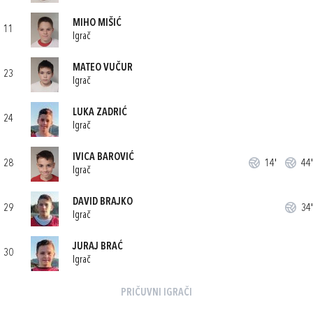
MIHO MIŠIĆ
11
Igrač
MATEO VUČUR
23
Igrač
LUKA ZADRIĆ
24
Igrač
IVICA BAROVIĆ
28
14'
44'
Igrač
DAVID BRAJKO
29
34'
Igrač
JURAJ BRAĆ
30
Igrač
PRIČUVNI IGRAČI