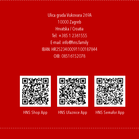
Ulica grada Vukovara 269A
10000 Zagreb
Hrvatska / Croatia
Tel:
+385 1 2361555
E-mail:
info@hns.family
IBAN: HR2523400091100187844
OIB: 08516152078
HNS Shop App
HNS Ulaznice App
HNS Semafor App