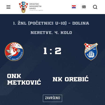
1. ŽNL (početnici U-10) - Dolina
Neretve, 4. kolo
1
:
2
ONK
NK Orebić
Metković
ZAVRŠENO