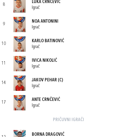
LUKA CRNČEVIĆ
8
Igrač
NOA ANTONINI
9
Igrač
KARLO BATINOVIĆ
10
Igrač
IVICA NIKOLIĆ
11
Igrač
JAKOV PEHAR
(C)
14
Igrač
ANTE CRNČEVIĆ
17
Igrač
PRIČUVNI IGRAČI
BORNA DRAGOVIĆ