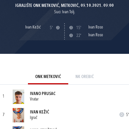
IGRALIŠTE ONK METKOVIĆ, METKOVIĆ, 09.10.2021. 09:00
Suci: Ivan Tolj.
Ivan Kežić
Ivan Roso
5'
15'
Ivan Roso
22'
ONK METKOVIĆ
NK OREBIĆ
IVANO PRUSAC
1
Vratar
IVAN KEŽIĆ
7
5'
Igrač