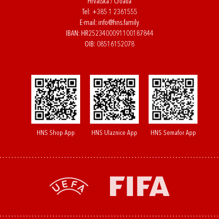
Hrvatska / Croatia
Tel:
+385 1 2361555
E-mail:
info@hns.family
IBAN: HR2523400091100187844
OIB: 08516152078
HNS Shop App
HNS Ulaznice App
HNS Semafor App