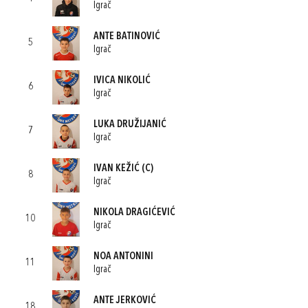
Igrač
ANTE BATINOVIĆ
5
Igrač
IVICA NIKOLIĆ
6
Igrač
LUKA DRUŽIJANIĆ
7
Igrač
IVAN KEŽIĆ
(C)
8
Igrač
NIKOLA DRAGIĆEVIĆ
10
Igrač
NOA ANTONINI
11
Igrač
ANTE JERKOVIĆ
18