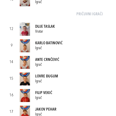
Igrač
PRIČUVNI IGRAČI
DUJE TASLAK
12
Vratar
KARLO BATINOVIĆ
9
Igrač
ANTE CRNČEVIĆ
14
Igrač
LOVRE ĐUGUM
15
Igrač
FILIP VEKIĆ
16
Igrač
JAKOV PEHAR
17
Igrač