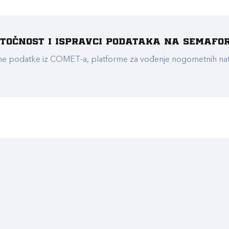
e točnost i ispravci podataka na Semafo
ualne podatke iz COMET-a, platforme za vođenje nogometnih n