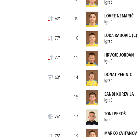
Igrač
LOVRE NEMARIĆ
62'
8
Igrač
LUKA RADOVIĆ
(C)
77'
10
Igrač
HRVOJE JORDAN
77'
11
Igrač
DONAT PERINIĆ
63'
14
Igrač
SANDI KUREVIJA
15
Igrač
TONI PEROŠ
76'
17
Igrač
MARKO CVITANOV
75'
19