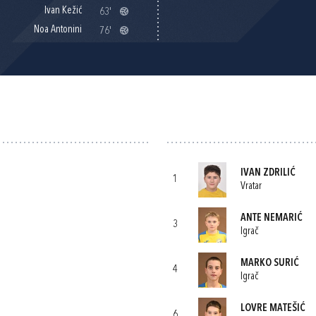
Ivan Kežić
63'
Noa Antonini
76'
IVAN ZDRILIĆ
1
Vratar
ANTE NEMARIĆ
3
Igrač
MARKO SURIĆ
4
Igrač
LOVRE MATEŠIĆ
6