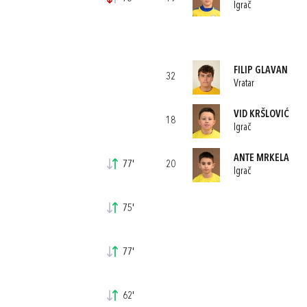
Igrač
FILIP GLAVAN
32
Vratar
VID KRŠLOVIĆ
18
Igrač
ANTE MRKELA
77'
20
Igrač
75'
77'
62'