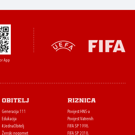
or App
Obitelj
Riznica
Generacija 111
Povijest HNS-a
Edukacija
Povijest Vatrenih
#JednaObitelj
FIFA SP 1998.
Ženski nogomet
FIFA SP 2018.