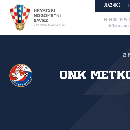
ULAZNICE
HNS.FA
Službena stranic
2.
ONK Metk