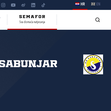
HR
EN
A
SEMAFOR
Sva domaća natjecanja
 Sabunjar