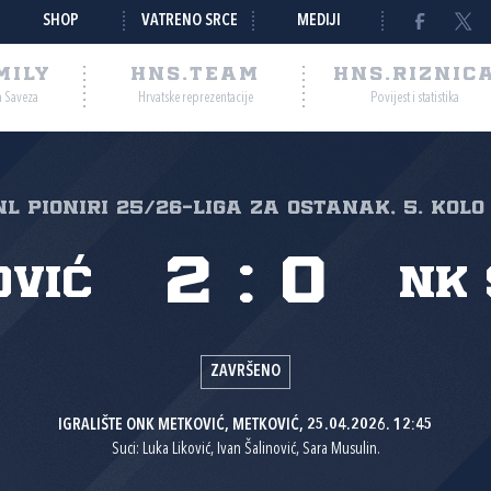
SHOP
VATRENO SRCE
MEDIJI
MILY
HNS.TEAM
HNS.RIZNIC
a Saveza
Hrvatske reprezentacije
Povijest i statistika
nl Pioniri 25/26-Liga za ostanak, 5. kolo
2
:
0
ović
NK
ZAVRŠENO
IGRALIŠTE ONK METKOVIĆ, METKOVIĆ, 25.04.2026. 12:45
Suci: Luka Liković, Ivan Šalinović, Sara Musulin.