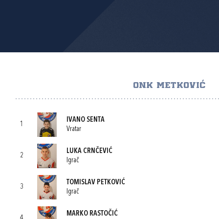
ONK METKOVIĆ
IVANO SENTA
1
Vratar
LUKA CRNČEVIĆ
2
Igrač
TOMISLAV PETKOVIĆ
3
Igrač
MARKO RASTOČIĆ
4