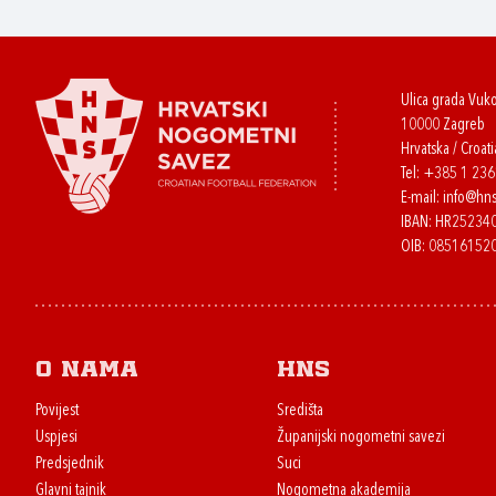
Ulica grada Vuk
10000 Zagreb
Hrvatska / Croati
Tel:
+385 1 23
E-mail:
info@hns
IBAN: HR2523
OIB: 08516152
O nama
HNS
Povijest
Središta
Uspjesi
Županijski nogometni savezi
Predsjednik
Suci
Glavni tajnik
Nogometna akademija