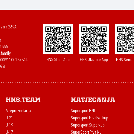
ovara 269A
a
61555
.family
HNS Shop App
HNS Ulaznice App
HNS Semaf
400091100187844
078
HNS.team
Natjecanja
A reprezentacija
Supersport HNL
U-21
Supersport Hrvatski kup
U-19
Supersport Superkup
U-17
SuperSport Prva NL