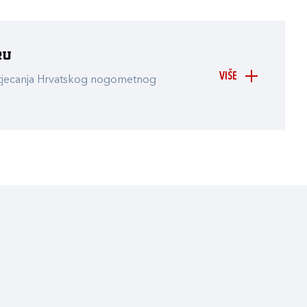
ru
VIŠE
atjecanja Hrvatskog nogometnog