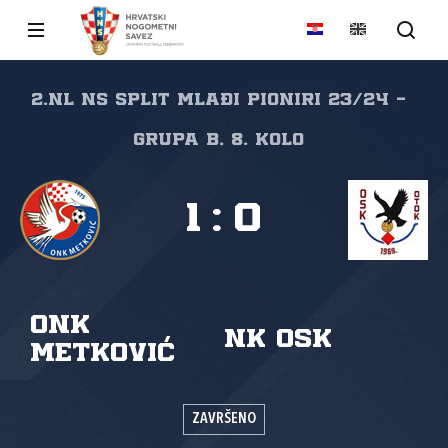
2.NL NS Split Mlađi pioniri 23/24 -
grupa B, 8. kolo
1
:
0
ONK
NK OSK
Metković
ZAVRŠENO