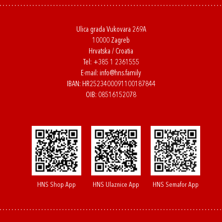
Ulica grada Vukovara 269A
10000 Zagreb
Hrvatska / Croatia
Tel:
+385 1 2361555
E-mail:
info@hns.family
IBAN: HR2523400091100187844
OIB: 08516152078
HNS Shop App
HNS Ulaznice App
HNS Semafor App