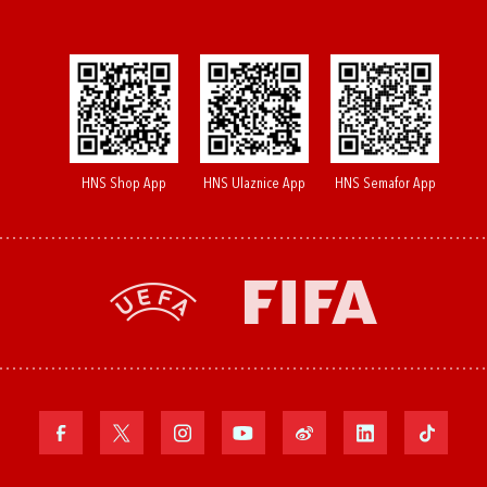
HNS Shop App
HNS Ulaznice App
HNS Semafor App