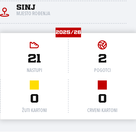
Sinj
MJESTO ROĐENJA
2025/26
21
2
NASTUPI
POGOTCI
0
0
ŽUTI KARTONI
CRVENI KARTONI