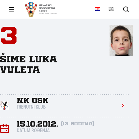
3
Šime Luka
Vuleta
NK OSK
TRENUTNI KLUB
15.10.2012.
(13 godina)
DATUM ROĐENJA