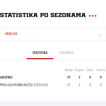
Statistika po sezonama
2025/26
STATISTIKA
UTAKMICE
Nastupi
Pogotci
Žuti k.
Crveni k.
UKUPNO
21
2
0
0
PRVA LIGA PIONIRA NSŽSD 2025/2026
21
2
0
0