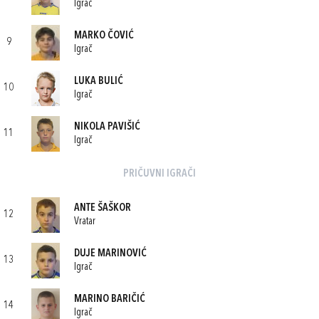
Igrač
MARKO ČOVIĆ
9
Igrač
LUKA BULIĆ
10
Igrač
NIKOLA PAVIŠIĆ
11
Igrač
PRIČUVNI IGRAČI
ANTE ŠAŠKOR
12
Vratar
DUJE MARINOVIĆ
13
Igrač
MARINO BARIČIĆ
14
Igrač