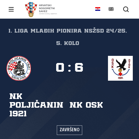
1. liga mlađih pionira NSŽSD 24/25,
5. kolo
0
:
6
NK
Poljičanin
NK OSK
1921
ZAVRŠENO