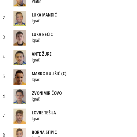
Vratar
LUKA MANDIĆ
2
Igrač
LUKA BEČIĆ
3
Igrač
ANTE ŽURE
4
Igrač
MARKO KULIŠIĆ
(C)
5
Igrač
ZVONIMIR ČOVO
6
Igrač
LOVRE TEŠIJA
7
Igrač
BORNA STIPIĆ
8