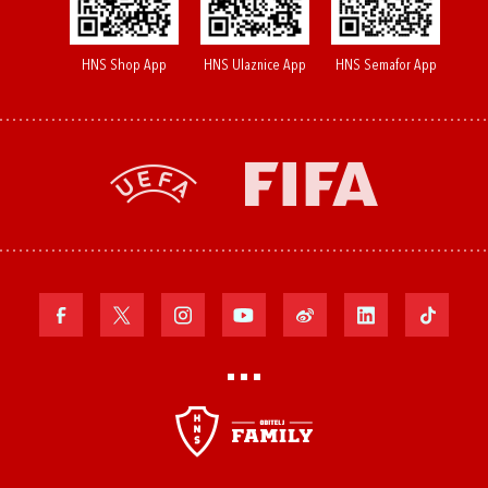
HNS Shop App
HNS Ulaznice App
HNS Semafor App