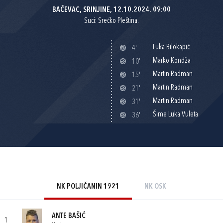
BAČEVAC, SRINJINE, 12.10.2024. 09:00
Suci: Srećko Pleština.
Luka Bilokapić
4'
Marko Kondža
10'
Martin Radman
15'
Martin Radman
21'
Martin Radman
31'
Šime Luka Vuleta
36'
NK POLJIČANIN 1921
NK OSK
ANTE BAŠIĆ
1