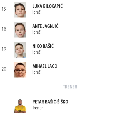
LUKA BILOKAPIĆ
15
Igrač
ANTE JAGNJIĆ
18
Igrač
NIKO BAŠIĆ
19
Igrač
MIHAEL LACO
20
Igrač
TRENER
PETAR BAŠIĆ-ŠIŠKO
Trener