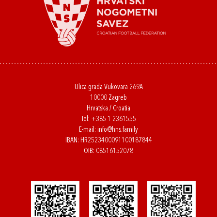
Ulica grada Vukovara 269A
10000 Zagreb
Hrvatska / Croatia
Tel:
+385 1 2361555
E-mail:
info@hns.family
IBAN: HR2523400091100187844
OIB: 08516152078