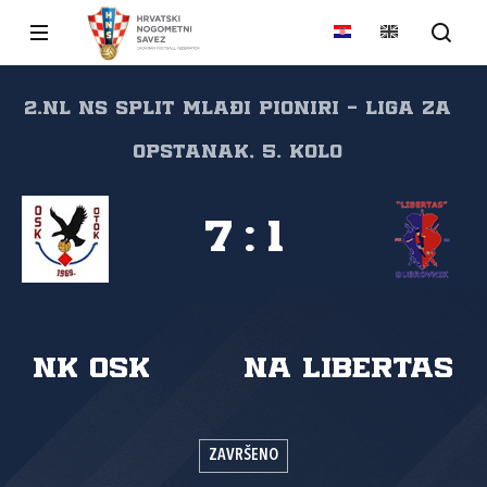
2.NL NS Split Mlađi pioniri - Liga za
opstanak, 5. kolo
7
:
1
NK OSK
NA Libertas
ZAVRŠENO