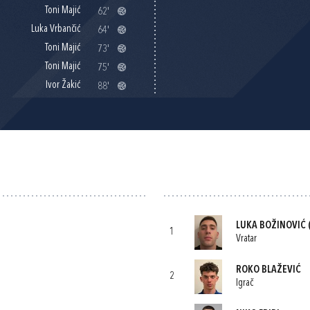
Toni Majić
62'
Luka Vrbančić
64'
Toni Majić
73'
Toni Majić
75'
Ivor Žakić
88'
LUKA BOŽINOVIĆ
1
Vratar
ROKO BLAŽEVIĆ
2
Igrač