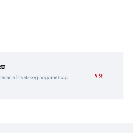
ru
VIŠE
atjecanja Hrvatskog nogometnog