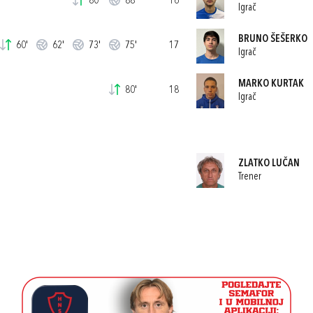
80'
88'
16
Igrač
BRUNO ŠEŠERKO
60'
62'
73'
75'
17
Igrač
MARKO KURTAK
80'
18
Igrač
ZLATKO LUČAN
Trener