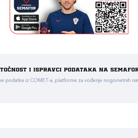
e točnost i ispravci podataka na Semafo
ualne podatke iz COMET-a, platforme za vođenje nogometnih n