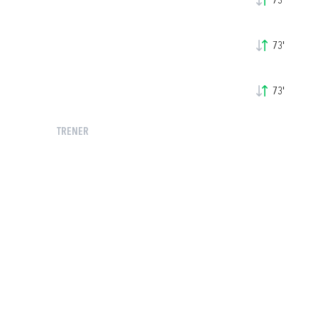
73'
73'
73'
TRENER