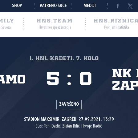
SHOP
VATRENO SRCE
MEDIJI
MILY
HNS.TEAM
HNS.RIZNIC
a Saveza
Hrvatske reprezentacije
Povijest i statistika
1. HNL Kadeti, 7. kolo
NK 
5
:
0
amo
Zap
ZAVRŠENO
STADION MAKSIMIR, ZAGREB, 27.09.2021. 16:30
Suci: Toni Dadić, Zlatan Bilić, Hrvoje Radić.