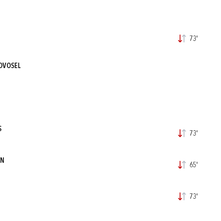
73'
OVOSEL
S
73'
IN
65'
73'