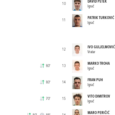
DAVID PETEK
10
Igrač
PATRIK TURKOVIĆ
11
Igrač
IVO GULJELMOVIĆ
12
Vratar
MARKO TROHA
80'
13
Igrač
FRAN PUH
80'
14
Igrač
VITO DIMITROV
70'
15
Igrač
MARO PERIČIĆ