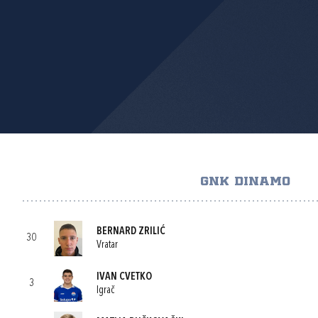
GNK DINAMO
BERNARD ZRILIĆ
30
Vratar
IVAN CVETKO
3
Igrač