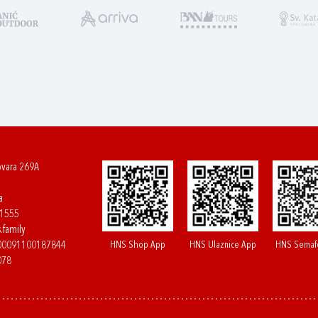
ovara 269A
a
61555
.family
HNS Shop App
HNS Ulaznice App
HNS Semaf
400091100187844
078