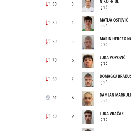
NIKO FRIDL
80'
3
Igrač
MATIJA OSTOVIĆ
80'
4
Igrač
MARIN HERCEG N
80'
5
Igrač
LUKA POPOVIĆ
70'
6
Igrač
DOMAGOJ BRAKU
80'
7
Igrač
DAMJAN MARKUL
64'
8
Igrač
LUKA VRAČAR
60'
9
Igrač