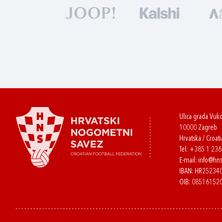
Ulica grada Vuk
10000 Zagreb
Hrvatska / Croati
Tel:
+385 1 23
E-mail:
info@hns
IBAN: HR2523
OIB: 08516152