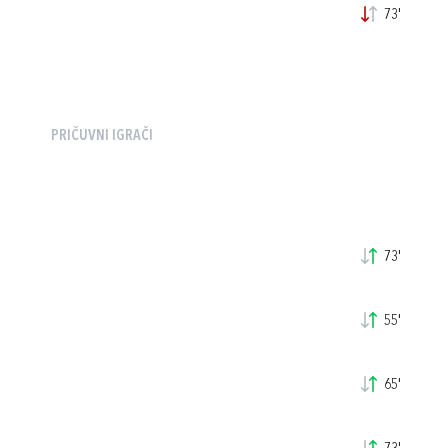
73'
PRIČUVNI IGRAČI
73'
55'
65'