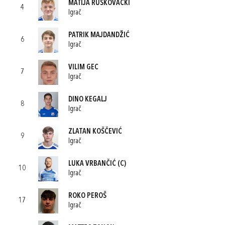
MATIJA RUŠKOVAČKI
4
Igrač
PATRIK MAJDANDŽIĆ
6
Igrač
VILIM GEC
7
Igrač
DINO KEGALJ
8
Igrač
ZLATAN KOŠČEVIĆ
9
Igrač
LUKA VRBANČIĆ
(C)
10
Igrač
ROKO PEROŠ
17
Igrač