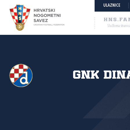
ULAZNICE
HNS.FA
Službena stranic
GNK Din