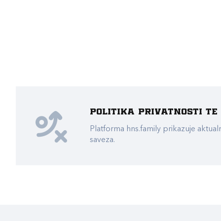
Politika privatnosti t
Platforma hns.family prikazuje akt
saveza.