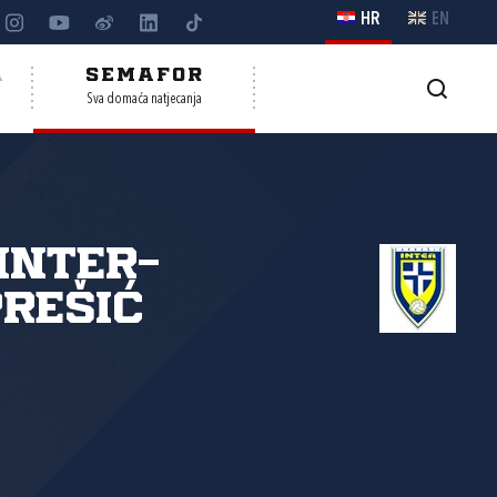
HR
EN
A
SEMAFOR
Sva domaća natjecanja
Inter-
rešić