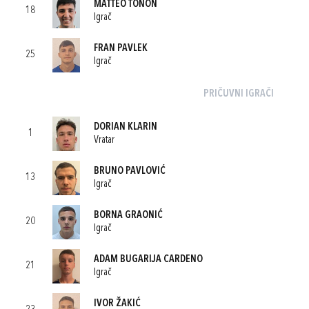
MATTEO TONON
18
Igrač
FRAN PAVLEK
25
Igrač
PRIČUVNI IGRAČI
DORIAN KLARIN
1
Vratar
BRUNO PAVLOVIĆ
13
Igrač
BORNA GRAONIĆ
20
Igrač
ADAM BUGARIJA CARDENO
21
Igrač
IVOR ŽAKIĆ