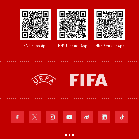
HNS Shop App
HNS Ulaznice App
HNS Semafor App