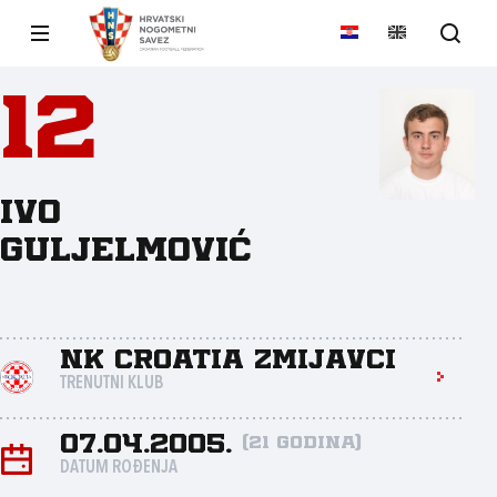
12
Ivo
Guljelmović
NK Croatia Zmijavci
TRENUTNI KLUB
07.04.2005.
(21 godina)
DATUM ROĐENJA