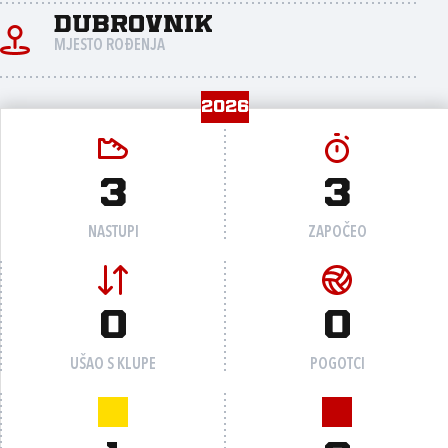
Dubrovnik
MJESTO ROĐENJA
2026
3
3
NASTUPI
ZAPOČEO
0
0
UŠAO S KLUPE
POGOTCI