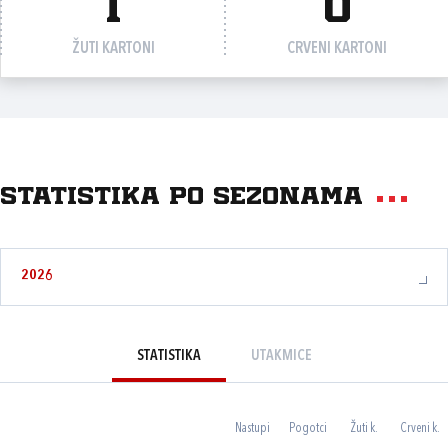
1
0
ŽUTI KARTONI
CRVENI KARTONI
Statistika po sezonama
2026
STATISTIKA
UTAKMICE
Nastupi
Pogotci
Žuti k.
Crveni k.