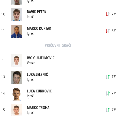
Igrač
DAVID PETEK
10
77'
Igrač
MARKO KURTAK
11
55'
Igrač
PRIČUVNI IGRAČI
IVO GULJELMOVIĆ
1
Vratar
LUKA JELENIĆ
13
77'
Igrač
LUKA ĆURKOVIĆ
14
77'
Igrač
MARKO TROHA
15
77'
Igrač