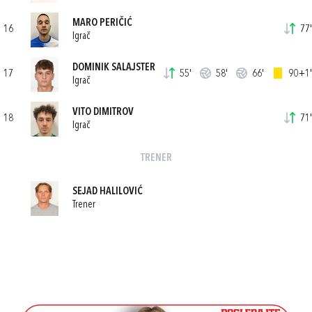
MARO PERIČIĆ
16
77'
Igrač
DOMINIK SALAJSTER
17
55'
58'
66'
90+1'
Igrač
VITO DIMITROV
18
71'
Igrač
TRENER
SEJAD HALILOVIĆ
Trener