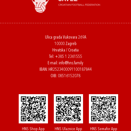
Ulica grada Vukovara 269A
10000 Zagreb
Hrvatska / Croatia
Tel:
+385 1 2361555
E-mail:
info@hns.family
IBAN: HR2523400091100187844
OIB: 08516152078
HNS Shop App
HNS Ulaznice App
HNS Semafor App