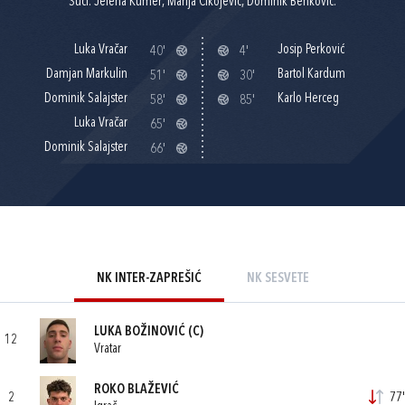
Suci: Jelena Kumer, Marija Cikojević, Dominik Benković.
Luka Vračar
Josip Perković
40'
4'
Damjan Markulin
Bartol Kardum
51'
30'
Dominik Salajster
Karlo Herceg
58'
85'
Luka Vračar
65'
Dominik Salajster
66'
NK INTER-ZAPREŠIĆ
NK SESVETE
LUKA BOŽINOVIĆ
(C)
12
Vratar
ROKO BLAŽEVIĆ
2
77'