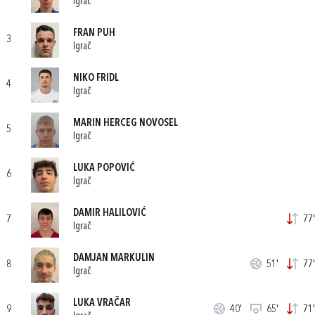
Igrač
FRAN PUH
3
Igrač
NIKO FRIDL
4
Igrač
MARIN HERCEG NOVOSEL
5
Igrač
LUKA POPOVIĆ
6
Igrač
DAMIR HALILOVIĆ
7
77'
Igrač
DAMJAN MARKULIN
8
51'
77'
Igrač
LUKA VRAČAR
9
40'
65'
71'