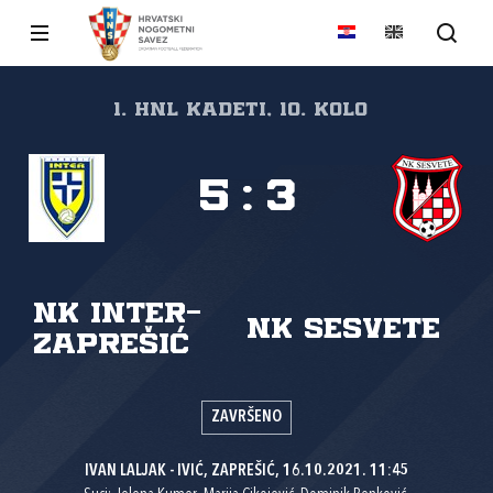
1. HNL Kadeti, 10. kolo
5
:
3
NK Inter-
NK Sesvete
Zaprešić
ZAVRŠENO
IVAN LALJAK - IVIĆ, ZAPREŠIĆ, 16.10.2021. 11:45