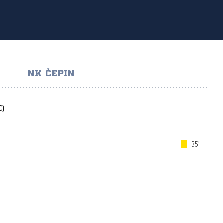
NK ČEPIN
C)
35'