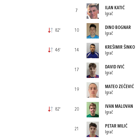
ILAN KATIĆ
7
Igrač
DINO BOGNAR
82'
10
Igrač
KREŠIMIR ŠINKO
46'
14
Igrač
DAVID IVIĆ
17
Igrač
MATEO ZEČEVIĆ
19
Igrač
IVAN MALOVAN
82'
20
Igrač
PETAR MILIĆ
21
Igrač