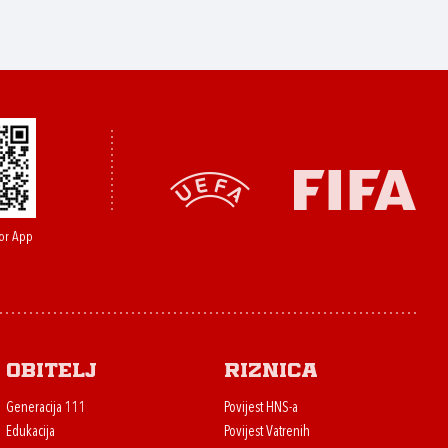
or App
Obitelj
Riznica
Generacija 111
Povijest HNS-a
Edukacija
Povijest Vatrenih