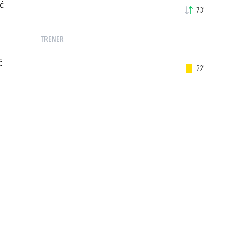
Ć
73'
TRENER
Ć
22'