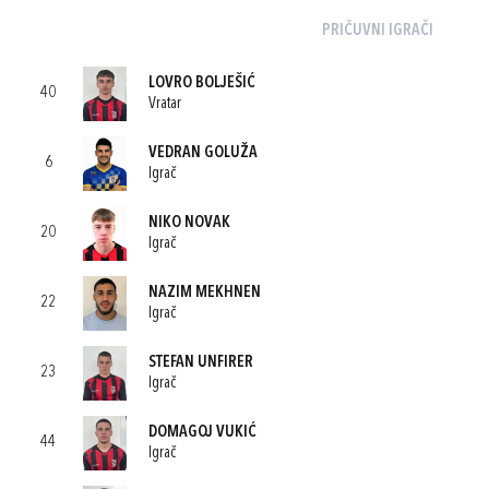
PRIČUVNI IGRAČI
LOVRO BOLJEŠIĆ
40
Vratar
VEDRAN GOLUŽA
6
Igrač
NIKO NOVAK
20
Igrač
NAZIM MEKHNEN
22
Igrač
STEFAN UNFIRER
23
Igrač
DOMAGOJ VUKIĆ
44
Igrač