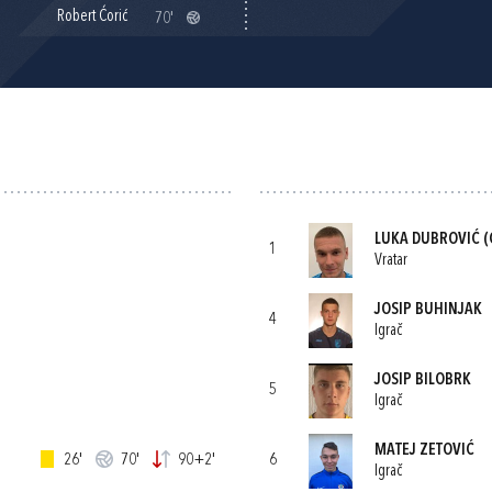
Robert Ćorić
70'
LUKA DUBROVIĆ
(
1
Vratar
JOSIP BUHINJAK
4
Igrač
JOSIP BILOBRK
5
Igrač
MATEJ ZETOVIĆ
26'
70'
90+2'
6
Igrač