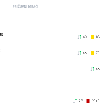
PRIČUVNI IGRAČI
RK
60'
88'
Ć
46'
73'
46'
73'
90+3'