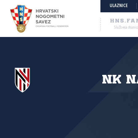
ULAZNICE
HNS.FA
Službena stranic
NK N