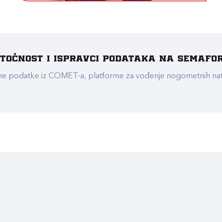
e točnost i ispravci podataka na Semafo
ualne podatke iz COMET-a, platforme za vođenje nogometnih n