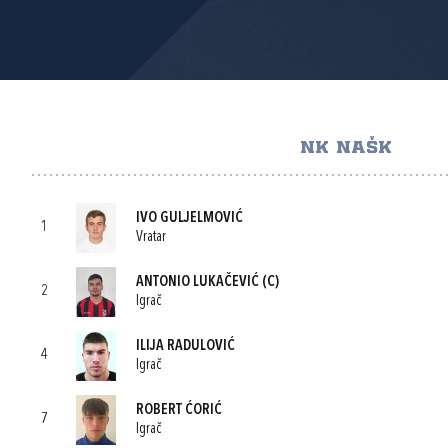
NK NAŠK
IVO GULJELMOVIĆ
1
Vratar
ANTONIO LUKAČEVIĆ
(C)
2
Igrač
ILIJA RADULOVIĆ
4
Igrač
ROBERT ĆORIĆ
7
Igrač