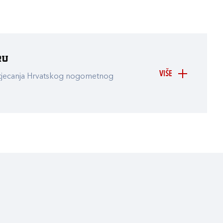
ru
VIŠE
atjecanja Hrvatskog nogometnog