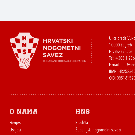
Ulica grada Vuk
10000 Zagreb
Hrvatska / Croati
Tel:
+385 1 23
E-mail:
info@hns
IBAN: HR2523
OIB: 08516152
O nama
HNS
Povijest
Središta
Uspjesi
Županijski nogometni savezi