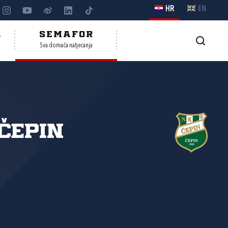
HR
EN
A
SEMAFOR
Sva domaća natjecanja
Čepin