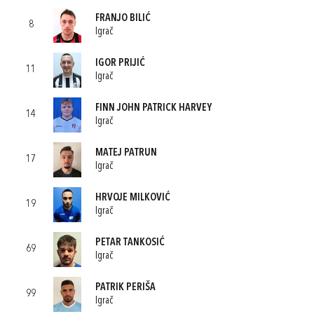
FRANJO BILIĆ
8
Igrač
IGOR PRIJIĆ
11
Igrač
FINN JOHN PATRICK HARVEY
14
Igrač
MATEJ PATRUN
17
Igrač
HRVOJE MILKOVIĆ
19
Igrač
PETAR TANKOSIĆ
69
Igrač
PATRIK PERIŠA
99
Igrač