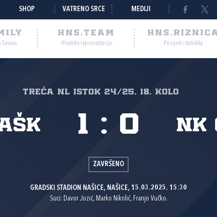
SHOP
VATRENO SRCE
MEDIJI
MILY
HNS.TEAM
HNS.RIZNIC
a Saveza
Hrvatske reprezentacije
Povijest i statistika
Treća NL Istok 24/25, 18. kolo
1
:
0
AŠK
NK 
ZAVRŠENO
GRADSKI STADION NAŠICE, NAŠICE, 15.03.2025. 15:30
Suci: Davor Jozić, Marko Nikolić, Franjo Vučko.