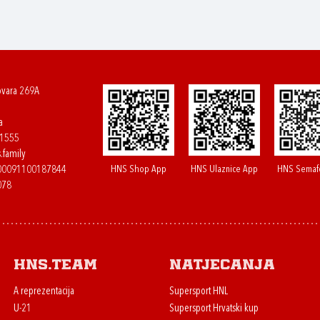
ovara 269A
a
61555
.family
HNS Shop App
HNS Ulaznice App
HNS Semaf
400091100187844
078
HNS.team
Natjecanja
A reprezentacija
Supersport HNL
U-21
Supersport Hrvatski kup