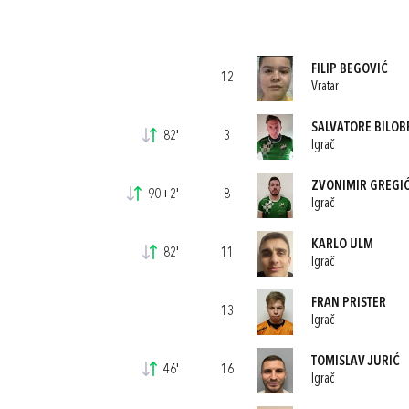
FILIP BEGOVIĆ
12
Vratar
SALVATORE BILOB
82'
3
Igrač
ZVONIMIR GREGI
90+2'
8
Igrač
KARLO ULM
82'
11
Igrač
FRAN PRISTER
13
Igrač
TOMISLAV JURIĆ
46'
16
Igrač