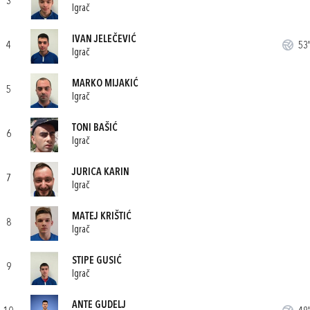
3
Igrač
IVAN JELEČEVIĆ
4
53'
Igrač
MARKO MIJAKIĆ
5
Igrač
TONI BAŠIĆ
6
Igrač
JURICA KARIN
7
Igrač
MATEJ KRIŠTIĆ
8
Igrač
STIPE GUSIĆ
9
Igrač
ANTE GUDELJ