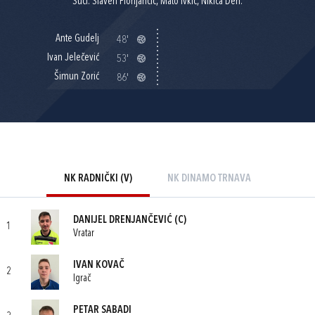
Suci: Slaven Florijančić, Mato Ivkić, Nikica Deri.
Ante Gudelj
48'
Ivan Jelečević
53'
Šimun Zorić
86'
NK RADNIČKI (V)
NK DINAMO TRNAVA
DANIJEL DRENJANČEVIĆ
(C)
1
Vratar
IVAN KOVAČ
2
Igrač
PETAR SABADI