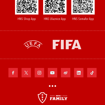
HNS Shop App
HNS Ulaznice App
HNS Semafor App