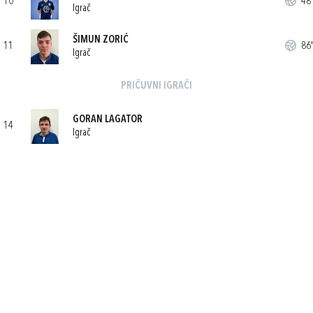
10
48'
Igrač
ŠIMUN ZORIĆ
11
86'
Igrač
PRIČUVNI IGRAČI
GORAN LAGATOR
14
Igrač