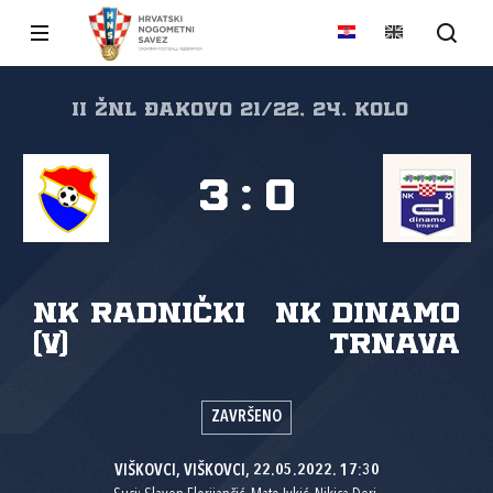
II ŽNL Đakovo 21/22, 24. kolo
3
:
0
NK Radnički
NK Dinamo
(V)
Trnava
ZAVRŠENO
VIŠKOVCI, VIŠKOVCI, 22.05.2022. 17:30