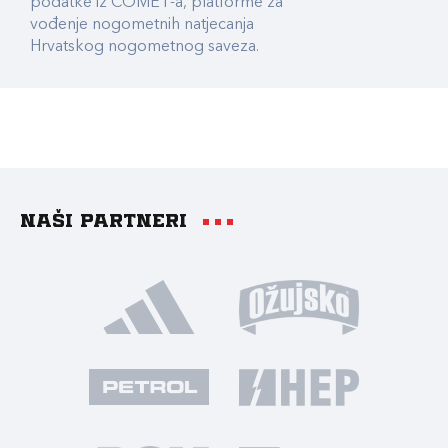
podatke iz COMET-a, platforme za
vođenje nogometnih natjecanja
Hrvatskog nogometnog saveza.
Naši partneri