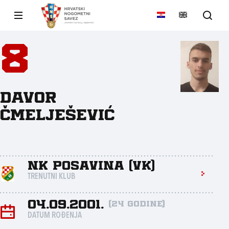
8
Davor
Čmelješević
NK Posavina (VK)
TRENUTNI KLUB
04.09.2001.
(24 godine)
DATUM ROĐENJA