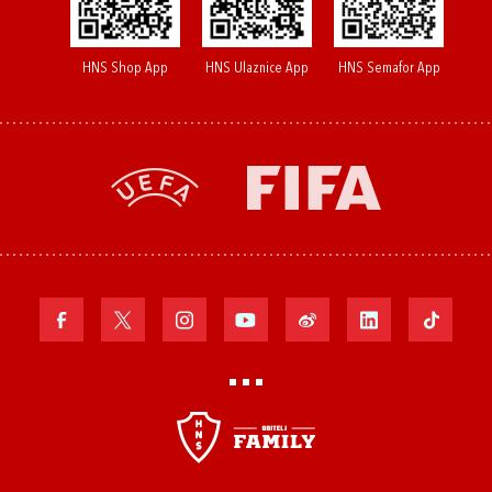
HNS Shop App
HNS Ulaznice App
HNS Semafor App