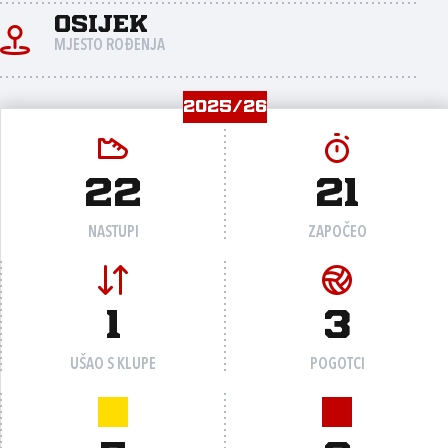
Osijek
MJESTO ROĐENJA
2025/26
22
21
NASTUPI
ZAPOČEO
1
3
UŠAO S KLUPE
POGOTCI