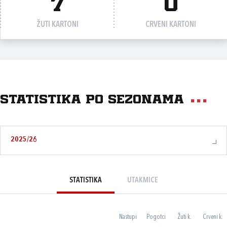
7
0
ŽUTI KARTONI
CRVENI KARTONI
Statistika po sezonama
2025/26
STATISTIKA
UTAKMICE
Nastupi
Pogotci
Žuti k.
Crveni k.