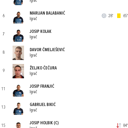
Igrač
MARIJAN BALABANIĆ
6
28'
65'
Igrač
JOSIP KOLAK
7
Igrač
DAVOR ČMELJEŠEVIĆ
8
Igrač
ŽELJKO ČEČURA
9
Igrač
JOSIP FRANJIĆ
11
Igrač
GABRIJEL BIKIĆ
13
Igrač
JOSIP HOLBIK
(C)
15
84'