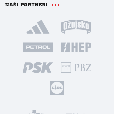
Naši partneri