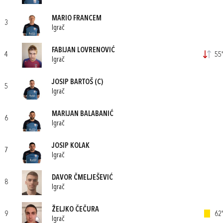
MARIO FRANCEM
3
Igrač
FABIJAN LOVRENOVIĆ
4
55'
Igrač
JOSIP BARTOŠ
(C)
5
Igrač
MARIJAN BALABANIĆ
6
Igrač
JOSIP KOLAK
7
Igrač
DAVOR ČMELJEŠEVIĆ
8
Igrač
ŽELJKO ČEČURA
9
62'
Igrač