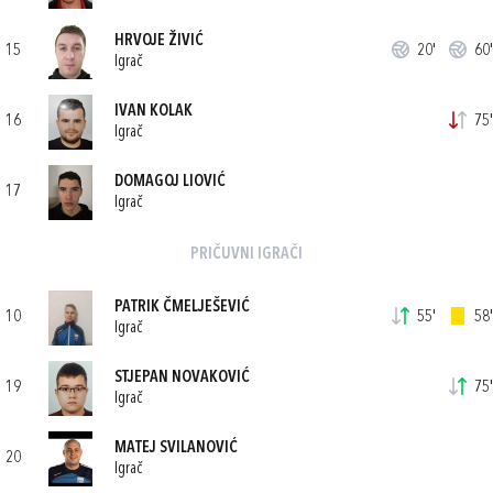
HRVOJE ŽIVIĆ
15
20'
60'
Igrač
IVAN KOLAK
16
75'
Igrač
DOMAGOJ LIOVIĆ
17
Igrač
PRIČUVNI IGRAČI
PATRIK ČMELJEŠEVIĆ
10
55'
58'
Igrač
STJEPAN NOVAKOVIĆ
19
75'
Igrač
MATEJ SVILANOVIĆ
20
Igrač