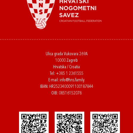
Ulica grada Vukovara 269A
10000 Zagreb
Hrvatska / Croatia
Tel:
+385 1 2361555
E-mail:
info@hns.family
IBAN: HR2523400091100187844
OIB: 08516152078