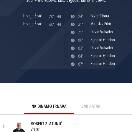
Suci: Mario Vuković, Mato Jagodin, Mario Milošević.
Hrvoje Živić
Pavlo Sikora
20'
24'
Hrvoje Živić
Miroslav Prkić
60'
31'
David Vukadin
71'
Stjepan Gurdon
80'
David Vukadin
82'
Stjepan Gurdon
84'
Stjepan Gurdon
87'
NK DINAMO TRNAVA
ŠNK RATAR
ROBERT ZLATUNIĆ
1
Vratar