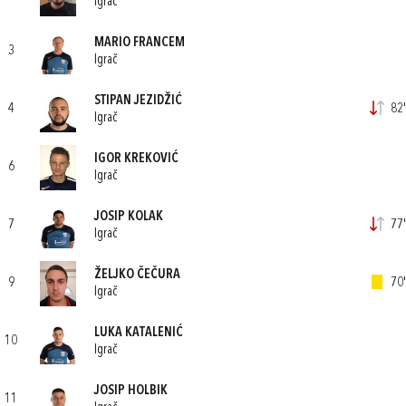
Igrač
MARIO FRANCEM
3
Igrač
STIPAN JEZIDŽIĆ
4
82'
Igrač
IGOR KREKOVIĆ
6
Igrač
JOSIP KOLAK
7
77'
Igrač
ŽELJKO ČEČURA
9
70'
Igrač
LUKA KATALENIĆ
10
Igrač
JOSIP HOLBIK
11