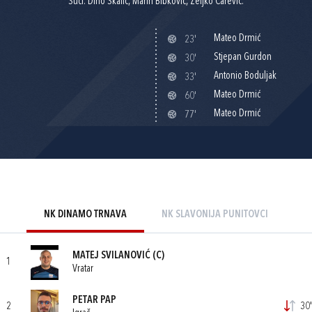
Suci: Dino Škalić, Marin Bibković, Željko Carević.
Mateo Drmić
23'
Stjepan Gurdon
30'
Antonio Boduljak
33'
Mateo Drmić
60'
Mateo Drmić
77'
NK DINAMO TRNAVA
NK SLAVONIJA PUNITOVCI
MATEJ SVILANOVIĆ
(C)
1
Vratar
PETAR PAP
2
30'