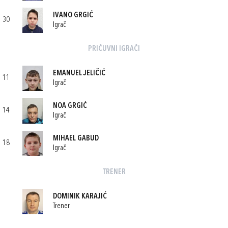
IVANO GRGIĆ
30
Igrač
PRIČUVNI IGRAČI
EMANUEL JELIČIĆ
11
Igrač
NOA GRGIĆ
14
Igrač
MIHAEL GABUD
18
Igrač
TRENER
DOMINIK KARAJIĆ
Trener