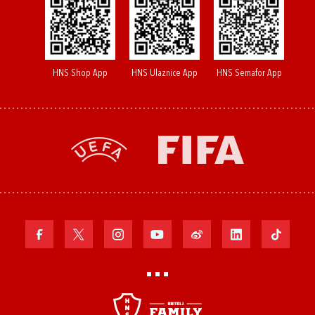
HNS Shop App
HNS Ulaznice App
HNS Semafor App