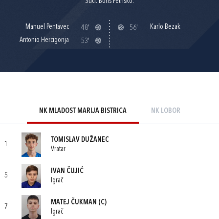
Suci: Boris Petriško.
Manuel Pentavec
Karlo Bezak
48'
56'
Antonio Hercigonja
53'
NK MLADOST MARIJA BISTRICA
NK LOBOR
TOMISLAV DUŽANEC
1
Vratar
IVAN ČUJIĆ
5
Igrač
MATEJ ČUKMAN
(C)
7
Igrač