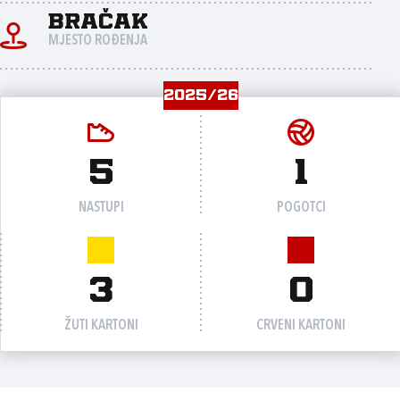
Bračak
MJESTO ROĐENJA
2025/26
5
1
NASTUPI
POGOTCI
3
0
ŽUTI KARTONI
CRVENI KARTONI