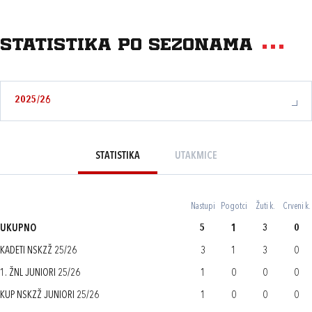
Statistika po sezonama
2025/26
STATISTIKA
UTAKMICE
Nastupi
Pogotci
Žuti k.
Crveni k.
UKUPNO
5
1
3
0
KADETI NSKZŽ 25/26
3
1
3
0
1. ŽNL JUNIORI 25/26
1
0
0
0
KUP NSKZŽ JUNIORI 25/26
1
0
0
0