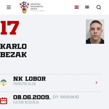
17
Karlo
Bezak
NK Lobor
TRENUTNI KLUB
08.06.2009.
(17 godina)
DATUM ROĐENJA