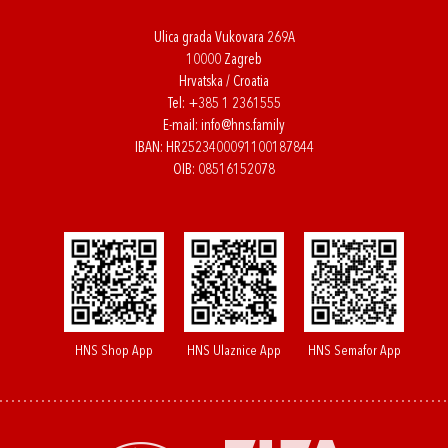
Ulica grada Vukovara 269A
10000 Zagreb
Hrvatska / Croatia
Tel:
+385 1 2361555
E-mail:
info@hns.family
IBAN: HR2523400091100187844
OIB: 08516152078
HNS Shop App
HNS Ulaznice App
HNS Semafor App