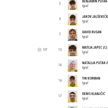
BENJAMIN PUTAK-
5
Igrač
JAKOV JALŠEVEČK
6
Igrač
DAVID RUSAN
7
Igrač
MATIJA JAPEC
(C)
59'
10
Igrač
NATALIJA PUTAK-I
14
Igrač
TIN KORMAN
16
Igrač
DENIS KLANJČIĆ
17
Igrač