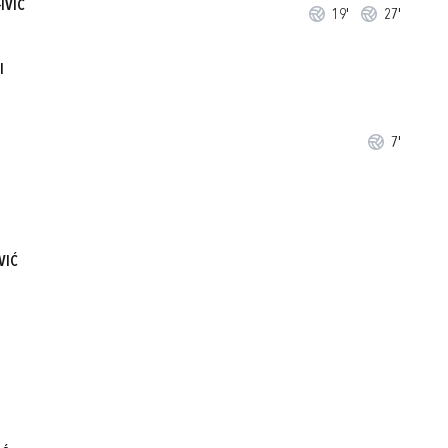
IVIĆ
19'
27'
I
7'
VIĆ