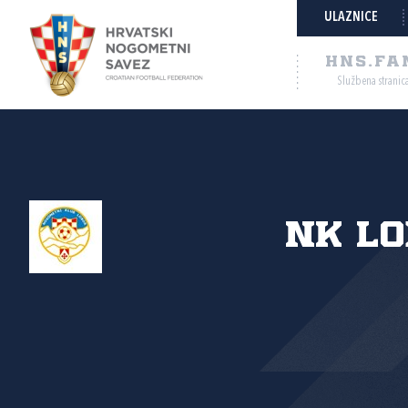
ULAZNICE
HNS.FA
Službena stranic
NK L