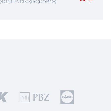
VIŠE
atjecanja Hrvatskog nogometnog