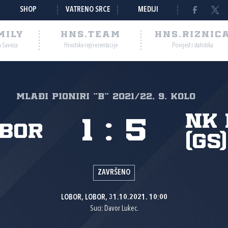
SHOP
VATRENO SRCE
MEDIJI
MILY
HNS.TEAM
HNS.RIZNIC
a Saveza
Hrvatske reprezentacije
Povijest i statistika
MLAĐI PIONIRI "B" 2021/22, 9. kolo
NK 
1
:
5
obor
(GS)
ZAVRŠENO
LOBOR, LOBOR, 31.10.2021. 10:00
Suci: Davor Lukec.