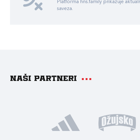
Platforma hns.family prikazuje akt
saveza.
Naši partneri