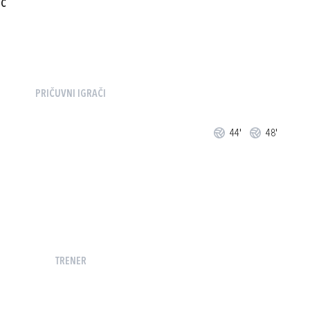
IĆ
PRIČUVNI IGRAČI
44'
48'
TRENER