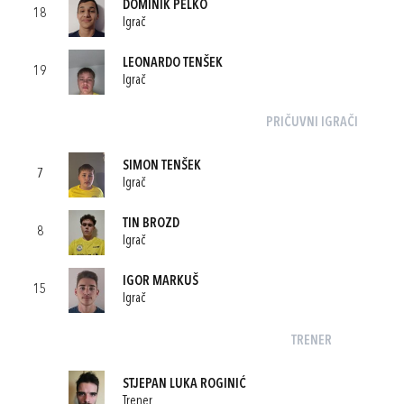
DOMINIK PELKO
18
Igrač
LEONARDO TENŠEK
19
Igrač
PRIČUVNI IGRAČI
SIMON TENŠEK
7
Igrač
TIN BROZD
8
Igrač
IGOR MARKUŠ
15
Igrač
TRENER
STJEPAN LUKA ROGINIĆ
Trener