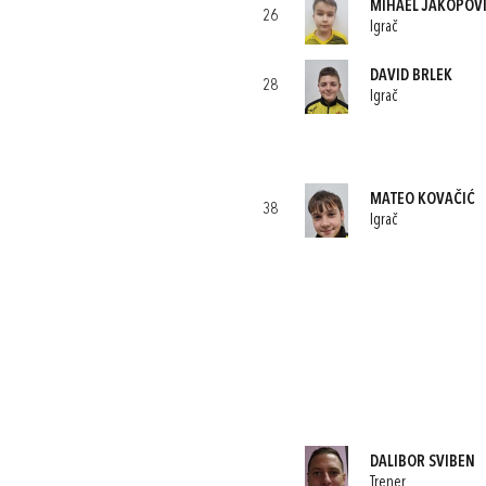
MIHAEL JAKOPOV
26
Igrač
DAVID BRLEK
28
Igrač
MATEO KOVAČIĆ
38
Igrač
DALIBOR SVIBEN
Trener