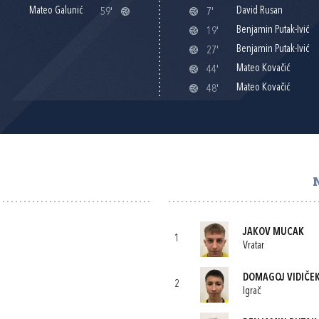
Mateo Galunić
David Rusan
59'
7'
Benjamin Putak-Ivić
19'
Benjamin Putak-Ivić
27'
Mateo Kovačić
44'
Mateo Kovačić
48'
JAKOV MUCAK
1
Vratar
DOMAGOJ VIDIČE
2
Igrač