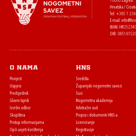
10000 Zagreb
Hrvatska / Croati
Tel:
+385 1 23
E-mail:
info@hns
IBAN: HR2523
OIB: 08516152
O nama
HNS
Povijest
Središta
Uspjesi
Županijski nogometni savezi
Predsjednik
Suci
Glavni tajnik
Nogometna akademija
Izvršni odbor
Arbitražni sud
Skupština
Propisi i dokumenti HNS-a
Pristup informacijama
Licenciranje
Opći uvjeti korištenja
Registracije