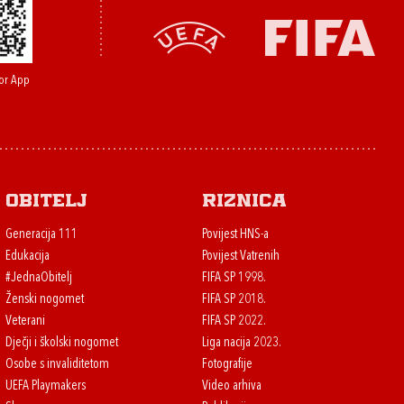
or App
Obitelj
Riznica
Generacija 111
Povijest HNS-a
Edukacija
Povijest Vatrenih
#JednaObitelj
FIFA SP 1998.
Ženski nogomet
FIFA SP 2018.
Veterani
FIFA SP 2022.
Dječji i školski nogomet
Liga nacija 2023.
Osobe s invaliditetom
Fotografije
UEFA Playmakers
Video arhiva