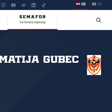
HR
EN
A
SEMAFOR
Sva domaća natjecanja
Matija Gubec