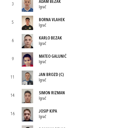
ADAM BEZAK
3
Igrač
BORNA VLAHEK
5
Igrač
KARLO BEZAK
6
Igrač
MATEO GALUNIĆ
9
Igrač
JAN BROZD
(C)
11
Igrač
SIMON RIZMAN
14
Igrač
JOSIP KIPA
16
Igrač