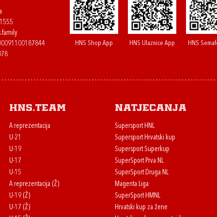
a
61555
.family
HNS Shop App
HNS Ulaznice App
HNS Semaf
400091100187844
078
HNS.team
Natjecanja
A reprezentacija
Supersport HNL
U-21
Supersport Hrvatski kup
U-19
Supersport Superkup
U-17
SuperSport Prva NL
U-15
SuperSport Druga NL
A reprezentacija (Ž)
Magenta Liga
U-19 (Ž)
SuperSport HMNL
U-17 (Ž)
Hrvatski kup za žene