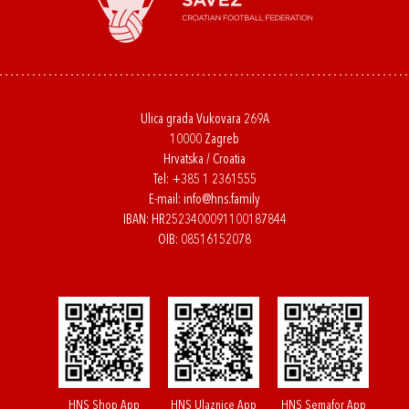
Ulica grada Vukovara 269A
10000 Zagreb
Hrvatska / Croatia
Tel:
+385 1 2361555
E-mail:
info@hns.family
IBAN: HR2523400091100187844
OIB: 08516152078
HNS Shop App
HNS Ulaznice App
HNS Semafor App