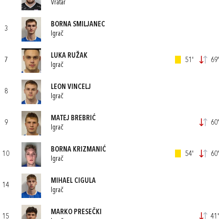
Vratar
BORNA SMILJANEC
3
Igrač
LUKA RUŽAK
7
51'
69'
Igrač
LEON VINCELJ
8
Igrač
MATEJ BREBRIĆ
9
60'
Igrač
BORNA KRIZMANIĆ
10
54'
60'
Igrač
MIHAEL CIGULA
14
Igrač
MARKO PRESEČKI
15
41'