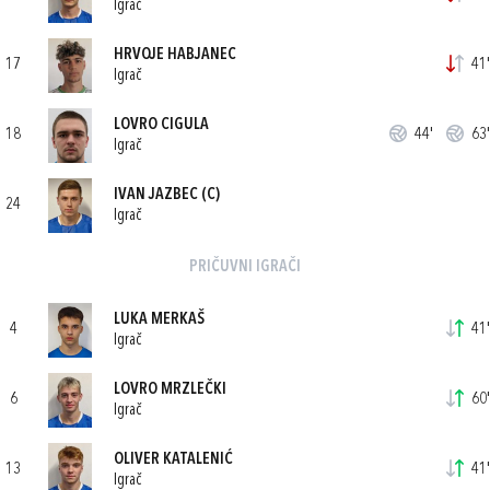
Igrač
HRVOJE HABJANEC
17
41'
Igrač
LOVRO CIGULA
18
44'
63'
Igrač
IVAN JAZBEC
(C)
24
Igrač
PRIČUVNI IGRAČI
LUKA MERKAŠ
4
41'
Igrač
LOVRO MRZLEČKI
6
60'
Igrač
OLIVER KATALENIĆ
13
41'
Igrač