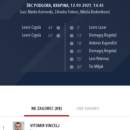
ŠRC PODGORA, KRAPINA, 12.09.2021. 14:45
Suci: Martin Komorski, Zdravko Fotivec, Nikola Bedeniković.
Lovro Cigula
Lovro Lazar
44'
5'
Lovro Cigula
Domagoj Regetaš
63'
13'
Antonio Kujundžić
18'
Domagoj Regetaš
45'
Leni Peternac
55'
Tin Miljak
80'
NK ZAGOREC (KR)
GNK DINAMO
VITOMIR VINCELJ
1