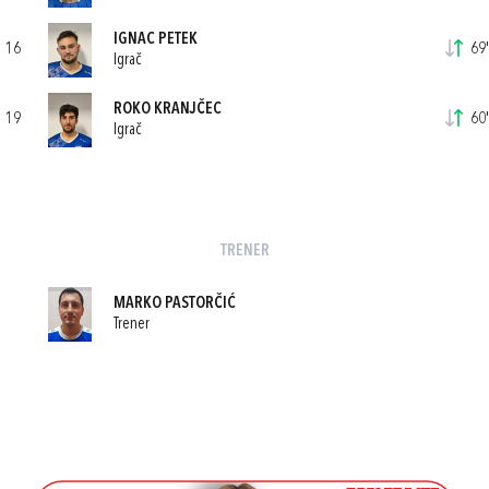
IGNAC PETEK
16
69'
Igrač
ROKO KRANJČEC
19
60'
Igrač
TRENER
MARKO PASTORČIĆ
Trener