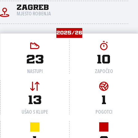
Zagreb
MJESTO ROĐENJA
2025/26
23
10
NASTUPI
ZAPOČEO
13
1
UŠAO S KLUPE
POGOTCI