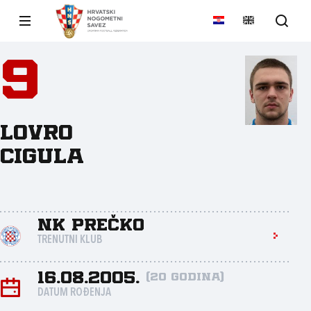
9
Lovro
Cigula
NK Prečko
TRENUTNI KLUB
16.08.2005.
(20 godina)
DATUM ROĐENJA