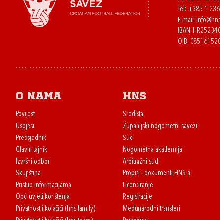
Tel:
+385 1 23
E-mail:
info@hns
IBAN: HR2523
OIB: 08516152
O nama
HNS
Povijest
Središta
Uspjesi
Županijski nogometni savezi
Predsjednik
Suci
Glavni tajnik
Nogometna akademija
Izvršni odbor
Arbitražni sud
Skupština
Propisi i dokumenti HNS-a
Pristup informacijama
Licenciranje
Opći uvjeti korištenja
Registracije
Privatnost i kolačići (hns.family)
Međunarodni transferi