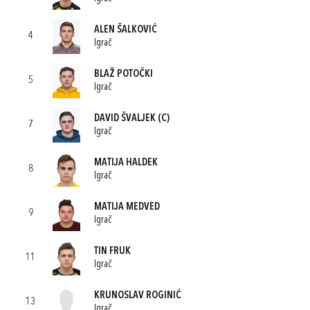
ALEN ŠALKOVIĆ
4
Igrač
BLAŽ POTOČKI
5
Igrač
DAVID ŠVALJEK
(C)
7
Igrač
MATIJA HALDEK
8
Igrač
MATIJA MEDVED
9
Igrač
TIN FRUK
11
Igrač
KRUNOSLAV ROGINIĆ
13
Igrač