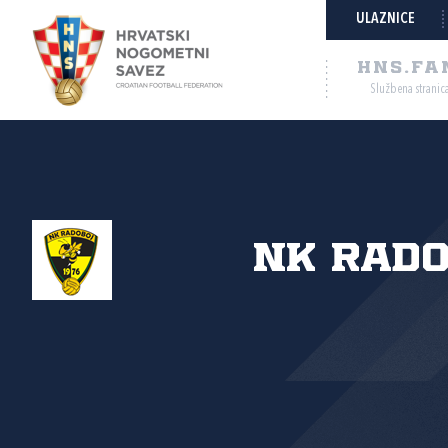
ULAZNICE
HNS.FA
Službena stranic
NK Rad