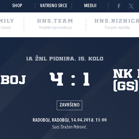
SHOP
VATRENO SRCE
MEDIJI
MILY
HNS.TEAM
HNS.RIZNIC
a Saveza
Hrvatske reprezentacije
Povijest i statistika
1A ŽNL PIONIRA, 15. kolo
NK 
4
:
1
oboj
(GS)
ZAVRŠENO
RADOBOJ, RADOBOJ, 14.04.2018. 15:00
Suci: Dražen Petrović.