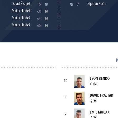
David Švaljek
Stjepan Sačer
15'
8'
Matija Haldek
60'
Matija Haldek
64'
Matija Haldek
65'
LEON BENKO
12
Vratar
DAVID FRAJTAK
2
Igrač
EMIL MUCAK
3
Igrač