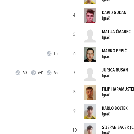
DAVID GUDAN
4
Igrač
MATIJA ČMAREC
5
Igrač
MARKO PRPIĆ
15'
6
Igrač
JURICA RUSAN
60'
64'
65'
7
Igrač
FILIP HARAMUSTE
8
Igrač
KARLO BOLTEK
9
Igrač
STJEPAN SAČER
(C
10
Igrač