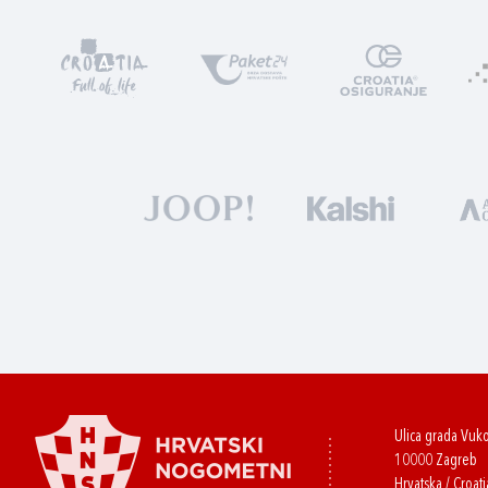
Ulica grada Vuk
10000 Zagreb
Hrvatska / Croati