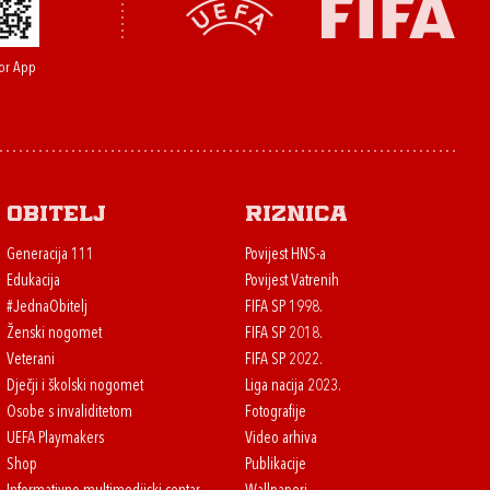
or App
Obitelj
Riznica
Generacija 111
Povijest HNS-a
Edukacija
Povijest Vatrenih
#JednaObitelj
FIFA SP 1998.
Ženski nogomet
FIFA SP 2018.
Veterani
FIFA SP 2022.
Dječji i školski nogomet
Liga nacija 2023.
Osobe s invaliditetom
Fotografije
UEFA Playmakers
Video arhiva
Shop
Publikacije