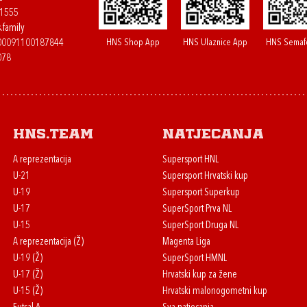
61555
.family
HNS Shop App
HNS Ulaznice App
HNS Semaf
400091100187844
078
HNS.team
Natjecanja
A reprezentacija
Supersport HNL
U-21
Supersport Hrvatski kup
U-19
Supersport Superkup
U-17
SuperSport Prva NL
U-15
SuperSport Druga NL
A reprezentacija (Ž)
Magenta Liga
U-19 (Ž)
SuperSport HMNL
U-17 (Ž)
Hrvatski kup za žene
U-15 (Ž)
Hrvatski malonogometni kup