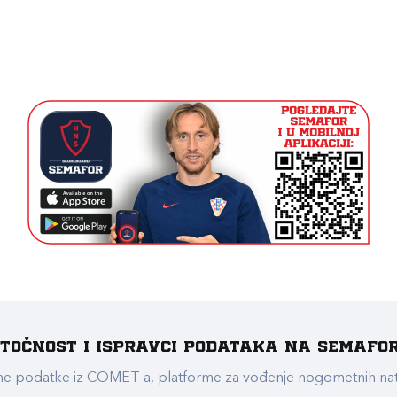
e točnost i ispravci podataka na Semafo
ualne podatke iz COMET-a, platforme za vođenje nogometnih n