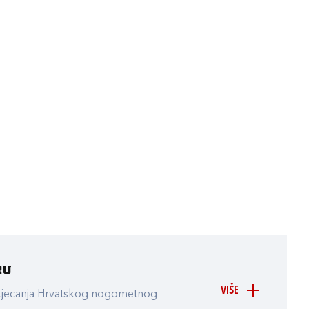
ru
VIŠE
atjecanja Hrvatskog nogometnog