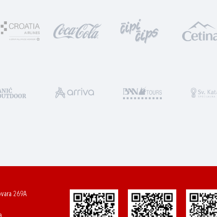
ovara 269A
a