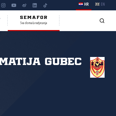
HR
EN
A
SEMAFOR
Sva domaća natjecanja
Matija Gubec