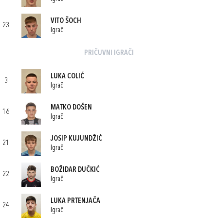
VITO ŠOCH
23
Igrač
PRIČUVNI IGRAČI
LUKA COLIĆ
3
Igrač
MATKO DOŠEN
16
Igrač
JOSIP KUJUNDŽIĆ
21
Igrač
BOŽIDAR DUČKIĆ
22
Igrač
LUKA PRTENJAČA
24
Igrač