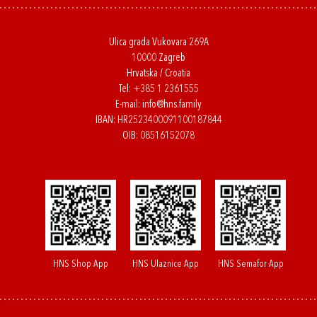
Ulica grada Vukovara 269A
10000 Zagreb
Hrvatska / Croatia
Tel:
+385 1 2361555
E-mail:
info@hns.family
IBAN: HR2523400091100187844
OIB: 08516152078
HNS Shop App
HNS Ulaznice App
HNS Semafor App