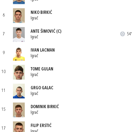
NIKO BIRKIĆ
6
Igrač
ANTE ŠIMOVIĆ
(C)
7
54'
Igrač
IVAN LACMAN
9
Igrač
TOME GULAN
10
Igrač
GRGO GALAC
11
Igrač
DOMINIK BIRKIĆ
15
Igrač
FILIP ERSTIĆ
17
Igrač