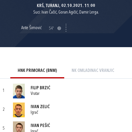
KRŠ, TURANJ, 02.10.2021. 11:00
Suci: Ivan Čačić, Goran Agičić, Damir Lerga.
Ante Šimović
54'
HNK PRIMORAC (BNM)
NK OMLADINAC VRANJIC
FILIP BRZIĆ
1
Vratar
IVAN ZELIĆ
2
Igrač
IVAN PEŠIĆ
5
Igrač