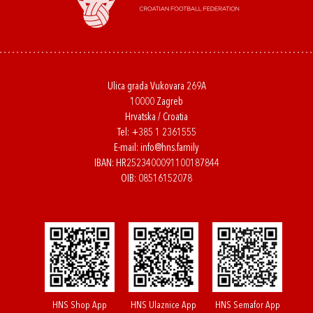
Ulica grada Vukovara 269A
10000 Zagreb
Hrvatska / Croatia
Tel:
+385 1 2361555
E-mail:
info@hns.family
IBAN: HR2523400091100187844
OIB: 08516152078
HNS Shop App
HNS Ulaznice App
HNS Semafor App