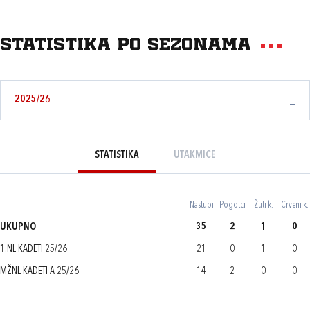
Statistika po sezonama
2025/26
STATISTIKA
UTAKMICE
Nastupi
Pogotci
Žuti k.
Crveni k.
UKUPNO
35
2
1
0
1.NL KADETI 25/26
21
0
1
0
MŽNL KADETI A 25/26
14
2
0
0