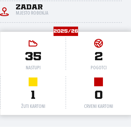
Zadar
MJESTO ROĐENJA
2025/26
35
2
NASTUPI
POGOTCI
1
0
ŽUTI KARTONI
CRVENI KARTONI