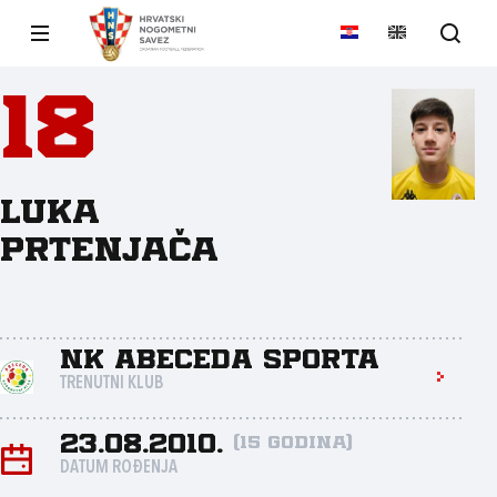
18
Luka
Prtenjača
NK Abeceda sporta
TRENUTNI KLUB
23.08.2010.
(15 godina)
DATUM ROĐENJA