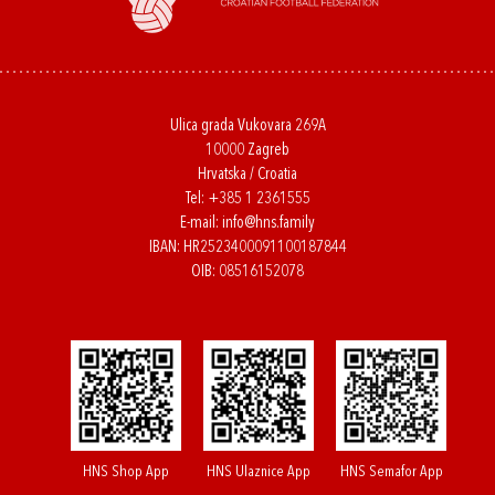
Ulica grada Vukovara 269A
10000 Zagreb
Hrvatska / Croatia
Tel:
+385 1 2361555
E-mail:
info@hns.family
IBAN: HR2523400091100187844
OIB: 08516152078
HNS Shop App
HNS Ulaznice App
HNS Semafor App