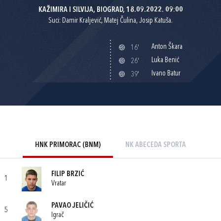
KAŽIMIRA I SILVIJA, BIOGRAD, 18.09.2022. 09:00
Suci: Damir Kraljević, Matej Čulina, Josip Katuša.
Anton Škara
16'
Luka Benić
26'
Ivano Batur
39'
HNK PRIMORAC (BNM)
NK ABECEDA SPORTA
FILIP BRZIĆ
1
Vratar
PAVAO JELIČIĆ
5
Igrač