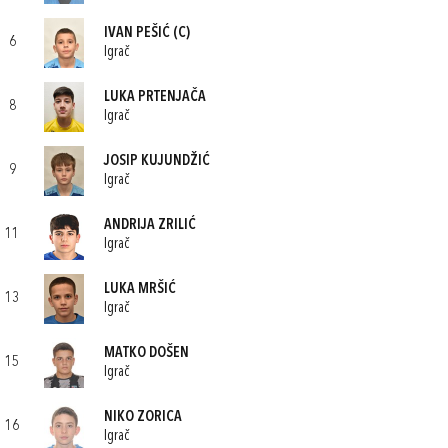
IVAN PEŠIĆ
(C)
6
Igrač
LUKA PRTENJAČA
8
Igrač
JOSIP KUJUNDŽIĆ
9
Igrač
ANDRIJA ZRILIĆ
11
Igrač
LUKA MRŠIĆ
13
Igrač
MATKO DOŠEN
15
Igrač
NIKO ZORICA
16
Igrač