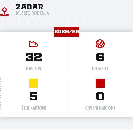
Zadar
MJESTO ROĐENJA
2025/26
32
6
NASTUPI
POGOTCI
5
0
ŽUTI KARTONI
CRVENI KARTONI