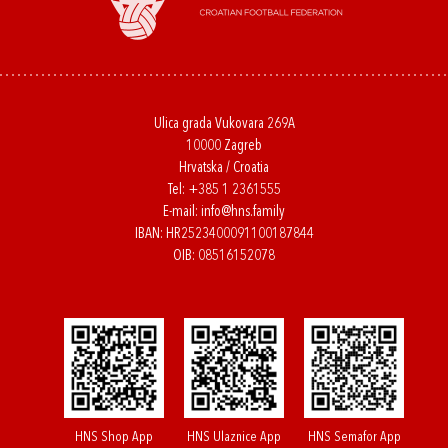
Ulica grada Vukovara 269A
10000 Zagreb
Hrvatska / Croatia
Tel:
+385 1 2361555
E-mail:
info@hns.family
IBAN: HR2523400091100187844
OIB: 08516152078
HNS Shop App
HNS Ulaznice App
HNS Semafor App