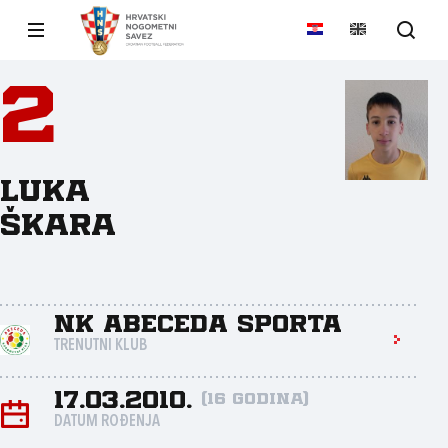
2
Luka
Škara
NK Abeceda sporta
TRENUTNI KLUB
17.03.2010.
(16 godina)
DATUM ROĐENJA