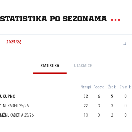
Statistika po sezonama
2025/26
STATISTIKA
UTAKMICE
Nastupi
Pogotci
Žuti k.
Crveni k.
UKUPNO
32
6
5
0
1.NL KADETI 25/26
22
3
3
0
MŽNL KADETI A 25/26
10
3
2
0