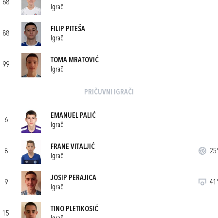
68
Igrač
FILIP PITEŠA
88
Igrač
TOMA MRATOVIĆ
99
Igrač
PRIČUVNI IGRAČI
EMANUEL PALIĆ
6
Igrač
FRANE VITALJIĆ
8
25'
Igrač
JOSIP PERAJICA
9
41'
Igrač
TINO PLETIKOSIĆ
15