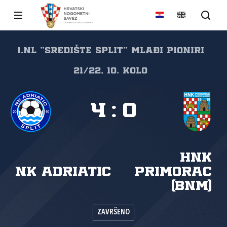
1.NL "SREDIŠTE SPLIT" Mlađi pioniri
21/22, 10. kolo
4
:
0
HNK
NK Adriatic
Primorac
(BNM)
ZAVRŠENO