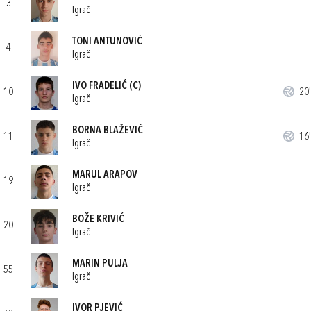
3
Igrač
TONI ANTUNOVIĆ
4
Igrač
IVO FRADELIĆ
(C)
10
20'
Igrač
BORNA BLAŽEVIĆ
11
16'
Igrač
MARUL ARAPOV
19
Igrač
BOŽE KRIVIĆ
20
Igrač
MARIN PULJA
55
Igrač
IVOR PJEVIĆ