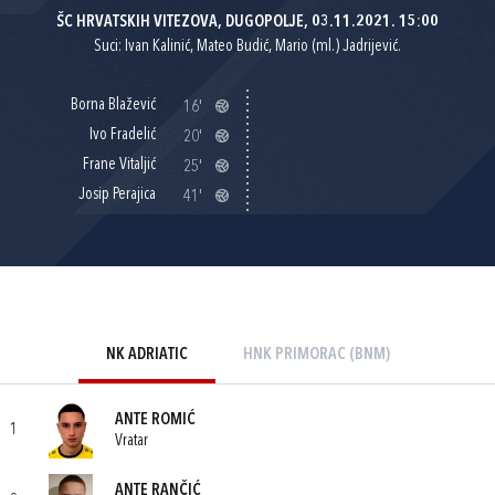
ŠC HRVATSKIH VITEZOVA, DUGOPOLJE, 03.11.2021. 15:00
Suci: Ivan Kalinić, Mateo Budić, Mario (ml.) Jadrijević.
Borna Blažević
16'
Ivo Fradelić
20'
Frane Vitaljić
25'
Josip Perajica
41'
NK ADRIATIC
HNK PRIMORAC (BNM)
ANTE ROMIĆ
1
Vratar
ANTE RANČIĆ