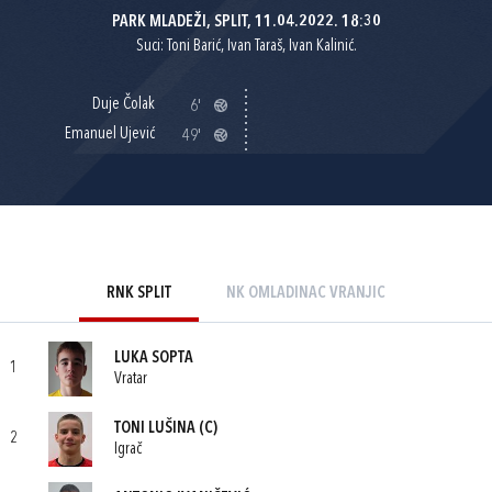
PARK MLADEŽI, SPLIT, 11.04.2022. 18:30
Suci: Toni Barić, Ivan Taraš, Ivan Kalinić.
Duje Čolak
6'
Emanuel Ujević
49'
RNK SPLIT
NK OMLADINAC VRANJIC
LUKA SOPTA
1
Vratar
TONI LUŠINA
(C)
2
Igrač