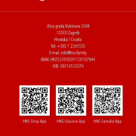
Ulica grada Vukovara 269A
10000 Zagreb
Hrvatska / Croatia
Tel:
+385 1 2361555
E-mail:
info@hns.family
IBAN: HR2523400091100187844
OIB: 08516152078
HNS Shop App
HNS Ulaznice App
HNS Semafor App