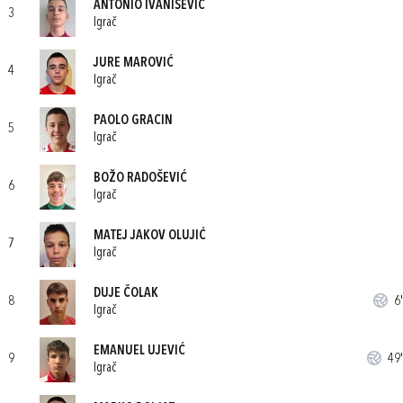
ANTONIO IVANIŠEVIĆ
3
Igrač
JURE MAROVIĆ
4
Igrač
PAOLO GRACIN
5
Igrač
BOŽO RADOŠEVIĆ
6
Igrač
MATEJ JAKOV OLUJIĆ
7
Igrač
DUJE ČOLAK
8
6'
Igrač
EMANUEL UJEVIĆ
9
49'
Igrač