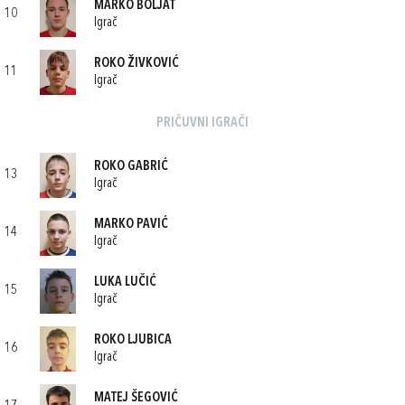
MARKO BOLJAT
10
Igrač
ROKO ŽIVKOVIĆ
11
Igrač
PRIČUVNI IGRAČI
ROKO GABRIĆ
13
Igrač
MARKO PAVIĆ
14
Igrač
LUKA LUČIĆ
15
Igrač
ROKO LJUBICA
16
Igrač
MATEJ ŠEGOVIĆ